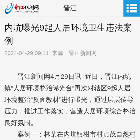
晋江
内坑曝光9起人居环境卫生违法案
例
2024-04-29 09:11 来源：晋江新闻网
晋江新闻网4月29日讯 近日，晋江内坑
镇“人居环境整治曝光台”再次对辖区9起人居
环境整治“反面教材”进行曝光，通过层层传导
压力，推进工作落实，营造人居环境综合整治
良好氛围。
案例一：林某在内坑镇柑市村贞茂自然村