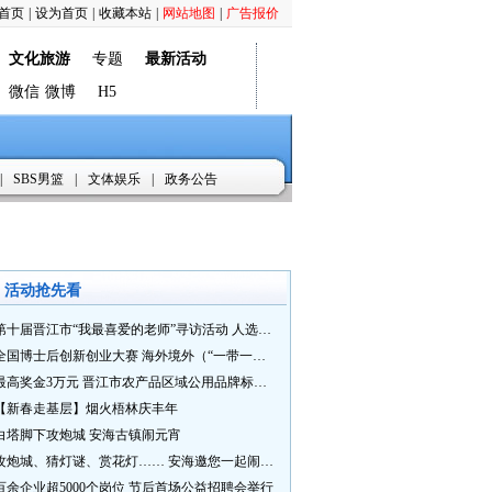
首页
|
设为首页
|
收藏本站
|
网站地图
|
广告报价
文化旅游
专题
最新活动
微信
微博
H5
|
SBS男篮
|
文体娱乐
|
政务公告
活动抢先看
第十届晋江市“我最喜爱的老师”寻访活动 人选推荐火热进行中 快来“秀”您最喜爱的老师
全国博士后创新创业大赛 海外境外（“一带一路”）赛七大赛道等你来战
最高奖金3万元 晋江市农产品区域公用品牌标识Logo及特色农产品包装设计征集活动正式启动
【新春走基层】烟火梧林庆丰年
白塔脚下攻炮城 安海古镇闹元宵
攻炮城、猜灯谜、赏花灯…… 安海邀您一起闹元宵
百余企业超5000个岗位 节后首场公益招聘会举行