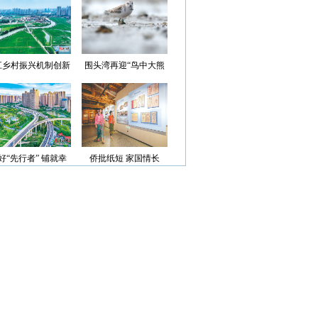
光”首批认定名单
江乡村振兴机制创新
围头湾再迎“鸟中大熊
案例获评省级优秀
猫”
好“先行者” 铺就幸
侨批纸短 家国情长
福路