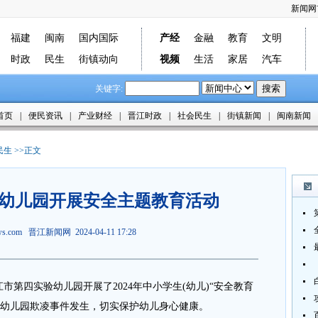
新闻网
福建
闽南
国内国际
产经
金融
教育
文明
时政
民生
街镇动向
视频
生活
家居
汽车
关键字:
首页
|
便民资讯
|
产业财经
|
晋江时政
|
社会民生
|
街镇新闻
|
闽南新闻
民生
>>正文
幼儿园开展安全主题教育活动
ews.com
晋江新闻网
2024-04-11 17:28
第四实验幼儿园开展了2024年中小学生(幼儿)“安全教育
制幼儿园欺凌事件发生，切实保护幼儿身心健康。