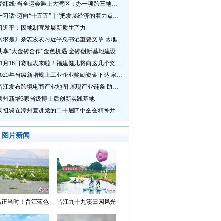
经纬线·当全运会遇上大湾区：办一项跨三地的赛事有多硬核？
一习话·迈向“十五五”｜“把发展经济的着力点放在实体经济上”
习近平：因地制宜发展新质生产力
《求是》杂志发表习近平总书记重要文章 因地制宜发展新质生产力
共享“大金砖合作”金色机遇 金砖创新基地建设成效显著
11月16日赛程表来啦！福建健儿将向这几个奖牌发起冲击→
2025年省级新增规上工业企业奖励资金下达 泉州市获补资金居全省首位
晋江发布跨境电商产业地图 展现产业链条 助力“晋品出海”
泉州新增3家省级博士后创新实践基地
周祖翼在漳州宣讲党的二十届四中全会精神并调研
图片新闻
鸟正当时！晋江蓝色
晋江九十九溪田园风光
湾成候鸟“冬日家园”
入选“世遗泉州·田园风