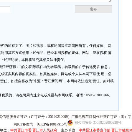
发布
济报”的所有文字、图片和视频，版权均属晋江新闻网所有，任何媒体、 网
利用其它方式使用上述作品。已经本网授权的媒体、网站，应在授权 范
反上述声明者，本网将追究其相关法律责任。
网或晋江经济报）”的文/图等稿件均为转载稿，转载目的在于传递更多 信息，
或证实其内容的真实性。如其他媒体、网站或个人从本网下载使 用，必
律责任。如擅自篡改为“来源：晋江新闻网”，本网将依法追究 责任。如对稿
系的，请在两周内速来电或来函与本网联系。电话：0595-82008266。
信息服务许可证（许可证号：35120210009）广播电视节目制作经营许可证（闽）字第
闽公网安备 35058202000220号
闽ICP备案号：闽ICP备10017915号
单位：
中共晋江市委 晋江市人民政府
主办单位：
中共晋江市委宣传部 晋江市融媒