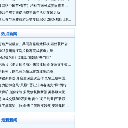
【网络中国节•春节】梧林百米长桌宴欢喜迎新春
2025年省文旅促消费主题年活动在泉启动
晋江春节免费旅游公交专线启动 2辆双层巴士8辆铛铛车带你游
热点新闻
打造产城融合、共同富裕磁灶样板 磁灶获评省级乡村振兴示范乡镇
2025泉州晋江马拉松赛完成赛道丈量
5金5银5铜！福建军团奏响“开门红”
纪录片《走近这片海》来晋江拍摄 茅盾文学奖得主麦家探寻晋江“海海”人生
洪良彬：以电商为轴玩转农业生态圈
解锁新身份 开启更深层次合作 九牧王成中国奥委会官方赞助商
全力防御台风“凤凰” 晋江沿海各镇先“风”而行
废弃矿山披绿装 多元修复换新颜 英林镇大觉山片区废弃矿山生态修复项目通过验收
意向成交额580万美元 晋企“尼日利亚行”收获满满
拿下鼎革奖、拉姆·查兰管理实践奖 安踏集团获企业管理权威奖项
最新新闻