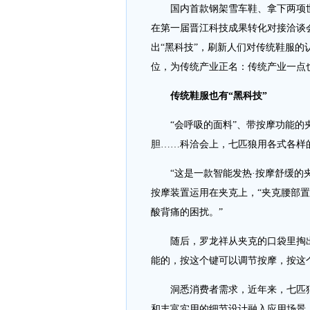
国内首款钢架雪车鞋、拿下两项
在第一届晋江科技成果转化对接洽谈
出“黑科技”，刷新人们对传统鞋服
位，为传统产业正名：传统产业一点
传统鞋服也有“黑科技”
“会呼吸的面料”、带按摩功能的夹
胆……科洽会上，七匹狼用各式各样
“这是一款智能发热·按摩舒缓的夹
按摩装置运用在夹克上，“夹克腰部
酸背痛的困扰。”
随后，罗龙祥从夹克的口袋里掏出
能的，按这个键可以调节按摩，按这
洞悉消费者需求，近年来，七匹狼
和丰富实用的细节设计融入应用场景