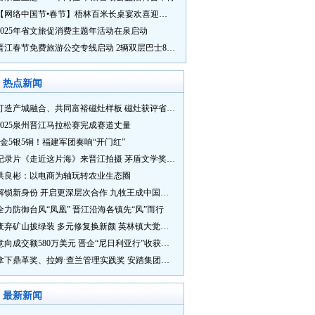
【网络中国节•春节】梧林百米长桌宴欢喜迎新春
2025年省文旅促消费主题年活动在泉启动
晋江春节免费旅游公交专线启动 2辆双层巴士8辆铛铛车带你游
热点新闻
打造产城融合、共同富裕磁灶样板 磁灶获评省级乡村振兴示范乡镇
2025泉州晋江马拉松赛完成赛道丈量
5金5银5铜！福建军团奏响“开门红”
纪录片《走近这片海》来晋江拍摄 茅盾文学奖得主麦家探寻晋江“海海”人生
洪良彬：以电商为轴玩转农业生态圈
解锁新身份 开启更深层次合作 九牧王成中国奥委会官方赞助商
全力防御台风“凤凰” 晋江沿海各镇先“风”而行
废弃矿山披绿装 多元修复换新颜 英林镇大觉山片区废弃矿山生态修复项目通过验收
意向成交额580万美元 晋企“尼日利亚行”收获满满
拿下鼎革奖、拉姆·查兰管理实践奖 安踏集团获企业管理权威奖项
最新新闻