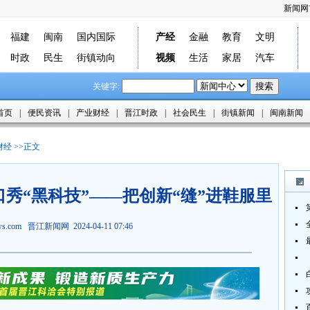
新闻网
福建
闽南
国内国际
产经
金融
教育
文明
时政
民生
街镇动向
视频
生活
家居
汽车
关键字:
首页
|
便民资讯
|
产业财经
|
晋江时政
|
社会民生
|
街镇新闻
|
闽南新闻
财经
>>正文
秀“黑科技”——把创新“缝”进鞋服里
ews.com
晋江新闻网
2024-04-11 07:46