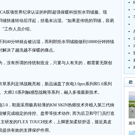
CA双项世界纪录认证的利郎超强保暖科技拒水羽绒服。现
羽绒快速转动后浮起，丝毫未沾湿。“如果是传统的羽绒，容易
。”工作人员介绍。
40分钟就会被沾湿，而利郎拒水羽绒能做到10000分钟持续
时解决了越洗越不保暖的痛点。
，没有所谓的传统制造业，只要与人有关的，都需要无限创
列足球战靴亮相，新品涵盖了疾电3.0pro系列和5.0系列
靴、大师2.0系列触感型战靴等系列，融入多项最新技术。
0，鞋面采用极具轻薄的KM SKIN热熔技术并植入第三代纳
能够完成稳定的传控、盘带等技术动作; 而为后卫和守门员打造
自主研发的FLEX TOUCH技术，上脚更加柔软舒适，接近真皮
观
海
员提供有效的支撑保护作用。