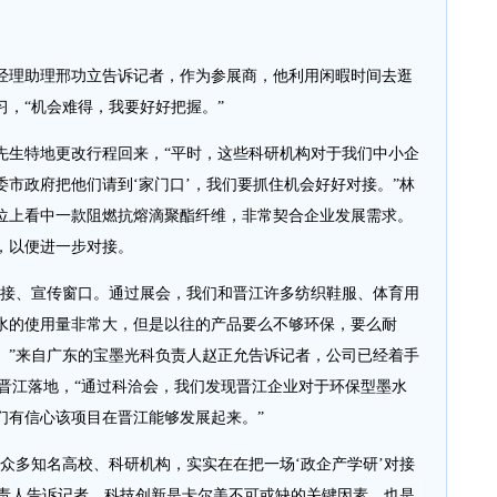
理助理邢功立告诉记者，作为参展商，他利用闲暇时间去逛
，“机会难得，我要好好把握。”
生特地更改行程回来，“平时，这些科研机构对于我们中小企
市政府把他们请到‘家门口’，我们要抓住机会好好对接。”林
位上看中一款阻燃抗熔滴聚酯纤维，非常契合企业发展需求。
，以便进一步对接。
接、宣传窗口。通过展会，我们和晋江许多纺织鞋服、体育用
水的使用量非常大，但是以往的产品要么不够环保，要么耐
。”来自广东的宝墨光科负责人赵正允告诉记者，公司已经着手
在晋江落地，“通过科洽会，我们发现晋江企业对于环保型墨水
们有信心该项目在晋江能够发展起来。”
多知名高校、科研机构，实实在在把一场‘政企产学研’对接
负责人告诉记者，科技创新是卡尔美不可或缺的关键因素，也是