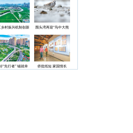
光”首批认定名单
江乡村振兴机制创新
围头湾再迎“鸟中大熊
案例获评省级优秀
猫”
好“先行者” 铺就幸
侨批纸短 家国情长
福路