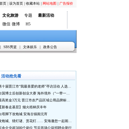
首页
|
设为首页
|
收藏本站
|
网站地图
|
广告报价
文化旅游
专题
最新活动
微信
微博
H5
|
SBS男篮
|
文体娱乐
|
政务公告
活动抢先看
第十届晋江市“我最喜爱的老师”寻访活动 人选推荐火热进行中 快来“秀”您最喜爱的老师
全国博士后创新创业大赛 海外境外（“一带一路”）赛七大赛道等你来战
最高奖金3万元 晋江市农产品区域公用品牌标识Logo及特色农产品包装设计征集活动正式启动
【新春走基层】烟火梧林庆丰年
白塔脚下攻炮城 安海古镇闹元宵
攻炮城、猜灯谜、赏花灯…… 安海邀您一起闹元宵
百余企业超5000个岗位 节后首场公益招聘会举行