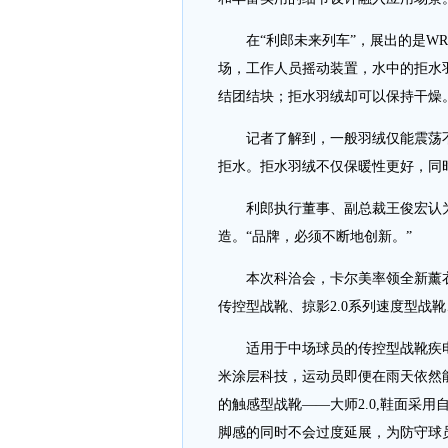
在“利郎未来列车”，展出的是WR
场，工作人员摇动装置，水中的拒水
结团结块；拒水羽绒却可以保持干燥
记者了解到，一般羽绒仅能震荡不到
拒水。拒水羽绒不仅保暖性更好，同
利郎执行董事、副总裁王俊宏认为
造。“品牌，必须不断地创新。”
本次科洽会，卡尔美率领全新薰衣草系
传控型战靴、掠影2.0系列速度型战
适用于中场球员的传控型战靴疾电5.
米涂层科技，运动员即便在雨天依然
的触感型战靴——大师2.0,鞋面采用
脚感的同时不会过度延展，为防守球