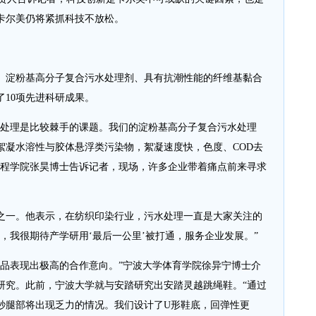
卡尔美仍将紧抓科技不放松。
淀粉基高分子复合污水处理剂、具有抗潮性能的纤维基黏合
10项先进科研成果。
处理是比较棘手的课题。我们的淀粉基高分子复合污水处理
絮凝水溶性与胶体悬浮类污染物，絮凝速度快，色度、COD去
工程学院张昊博士告诉记者，现场，许多企业带着痛点前来寻求
一。他表示，在纺织印染行业，污水处理一直是大家关注的
，我很期待产学研用‘最后一公里’被打通，服务企业发展。”
表现出极高的合作意向。”宁波大学体育学院徐异宁博士介
研究。此前，宁波大学就与安踏研究出安踏灵越跳绳鞋。“通过
0秒腿部将出现乏力的情况。我们设计了U形鞋底，回弹性更