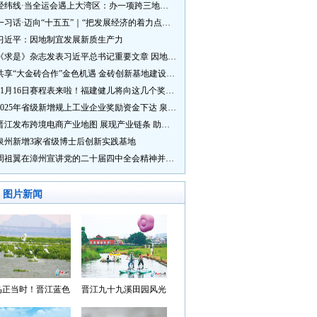
经纬线·当全运会遇上大湾区：办一项跨三地的赛事有多硬核？
一习话·迈向“十五五”｜“把发展经济的着力点放在实体经济上”
习近平：因地制宜发展新质生产力
《求是》杂志发表习近平总书记重要文章 因地制宜发展新质生产力
共享“大金砖合作”金色机遇 金砖创新基地建设成效显著
11月16日赛程表来啦！福建健儿将向这几个奖牌发起冲击→
2025年省级新增规上工业企业奖励资金下达 泉州市获补资金居全省首位
晋江发布跨境电商产业地图 展现产业链条 助力“晋品出海”
泉州新增3家省级博士后创新实践基地
周祖翼在漳州宣讲党的二十届四中全会精神并调研
图片新闻
鸟正当时！晋江蓝色
晋江九十九溪田园风光
湾成候鸟“冬日家园”
入选“世遗泉州·田园风