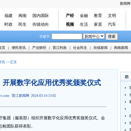
新闻网
福建
闽南
国内国际
产经
金融
教育
文明
时政
民生
街镇动向
视频
生活
家居
汽车
关键字:
首页
|
便民资讯
|
产业财经
|
晋江时政
|
社会民生
|
街镇新闻
|
闽南新闻
资讯
>>正文
）开展数字化应用优秀奖颁奖仪式
ews.com
晋江新闻网
2024-03-14 15:02
守集团（服装部）组织开展数字化应用优秀奖颁奖仪式。会
总检团队获得表彰。