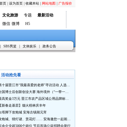
首页
|
设为首页
|
收藏本站
|
网站地图
|
广告报价
文化旅游
专题
最新活动
微信
微博
H5
|
SBS男篮
|
文体娱乐
|
政务公告
活动抢先看
第十届晋江市“我最喜爱的老师”寻访活动 人选推荐火热进行中 快来“秀”您最喜爱的老师
全国博士后创新创业大赛 海外境外（“一带一路”）赛七大赛道等你来战
最高奖金3万元 晋江市农产品区域公用品牌标识Logo及特色农产品包装设计征集活动正式启动
【新春走基层】烟火梧林庆丰年
白塔脚下攻炮城 安海古镇闹元宵
攻炮城、猜灯谜、赏花灯…… 安海邀您一起闹元宵
百余企业超5000个岗位 节后首场公益招聘会举行