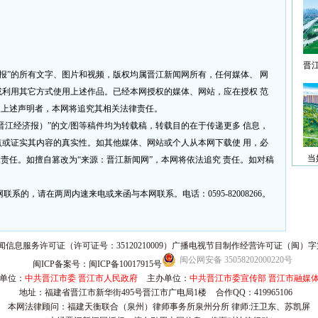
晋
济报”的所有文字、图片和视频，版权均属晋江新闻网所有，任何媒体、 网
利用其它方式使用上述作品。已经本网授权的媒体、网站，应在授权 范
反上述声明者，本网将追究其相关法律责任。
网或晋江经济报）”的文/图等稿件均为转载稿，转载目的在于传递更多 信息，
或证实其内容的真实性。如其他媒体、网站或个人从本网下载使 用，必
当
律责任。如擅自篡改为“来源：晋江新闻网”，本网将依法追究 责任。如对稿
系的，请在两周内速来电或来函与本网联系。电话：0595-82008266。
信息服务许可证（许可证号：35120210009）广播电视节目制作经营许可证（闽）字第
闽公网安备 35058202000220号
闽ICP备案号：闽ICP备10017915号
单位：
中共晋江市委 晋江市人民政府
主办单位：
中共晋江市委宣传部 晋江市融媒
地址：福建省晋江市新华街495号晋江市广电局1楼
合作QQ：419965106
本网法律顾问：福建天衡联合（泉州）律师事务所泉州分所 律师:汪卫东、苏凯屏