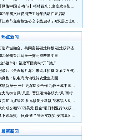
【网络中国节•春节】梧林百米长桌宴欢喜迎新春
2025年省文旅促消费主题年活动在泉启动
晋江春节免费旅游公交专线启动 2辆双层巴士8辆铛铛车带你游
热点新闻
打造产城融合、共同富裕磁灶样板 磁灶获评省级乡村振兴示范乡镇
2025泉州晋江马拉松赛完成赛道丈量
5金5银5铜！福建军团奏响“开门红”
纪录片《走近这片海》来晋江拍摄 茅盾文学奖得主麦家探寻晋江“海海”人生
洪良彬：以电商为轴玩转农业生态圈
解锁新身份 开启更深层次合作 九牧王成中国奥委会官方赞助商
全力防御台风“凤凰” 晋江沿海各镇先“风”而行
废弃矿山披绿装 多元修复换新颜 英林镇大觉山片区废弃矿山生态修复项目通过验收
意向成交额580万美元 晋企“尼日利亚行”收获满满
拿下鼎革奖、拉姆·查兰管理实践奖 安踏集团获企业管理权威奖项
最新新闻