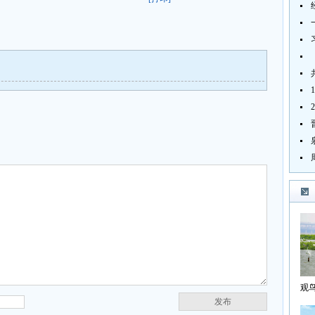
观
发布
海