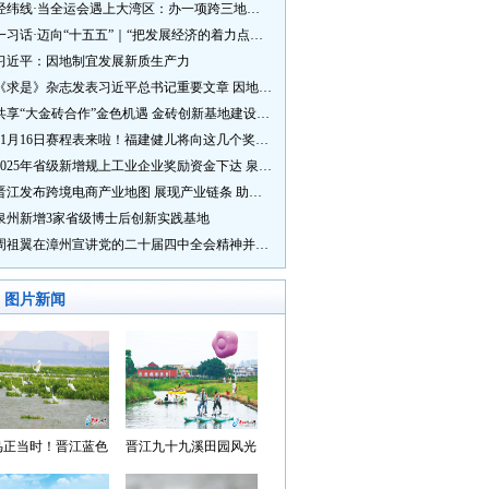
经纬线·当全运会遇上大湾区：办一项跨三地的赛事有多硬核？
一习话·迈向“十五五”｜“把发展经济的着力点放在实体经济上”
习近平：因地制宜发展新质生产力
《求是》杂志发表习近平总书记重要文章 因地制宜发展新质生产力
共享“大金砖合作”金色机遇 金砖创新基地建设成效显著
11月16日赛程表来啦！福建健儿将向这几个奖牌发起冲击→
2025年省级新增规上工业企业奖励资金下达 泉州市获补资金居全省首位
晋江发布跨境电商产业地图 展现产业链条 助力“晋品出海”
泉州新增3家省级博士后创新实践基地
周祖翼在漳州宣讲党的二十届四中全会精神并调研
图片新闻
鸟正当时！晋江蓝色
晋江九十九溪田园风光
湾成候鸟“冬日家园”
入选“世遗泉州·田园风