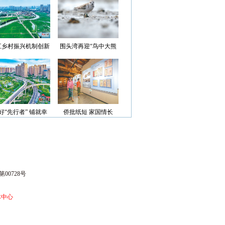
光”首批认定名单
江乡村振兴机制创新
围头湾再迎“鸟中大熊
案例获评省级优秀
猫”
好“先行者” 铺就幸
侨批纸短 家国情长
福路
00728号
体中心