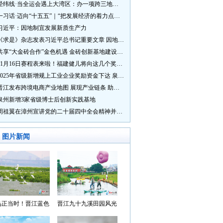
经纬线·当全运会遇上大湾区：办一项跨三地的赛事有多硬核？
一习话·迈向“十五五”｜“把发展经济的着力点放在实体经济上”
习近平：因地制宜发展新质生产力
《求是》杂志发表习近平总书记重要文章 因地制宜发展新质生产力
共享“大金砖合作”金色机遇 金砖创新基地建设成效显著
11月16日赛程表来啦！福建健儿将向这几个奖牌发起冲击→
2025年省级新增规上工业企业奖励资金下达 泉州市获补资金居全省首位
晋江发布跨境电商产业地图 展现产业链条 助力“晋品出海”
泉州新增3家省级博士后创新实践基地
周祖翼在漳州宣讲党的二十届四中全会精神并调研
图片新闻
鸟正当时！晋江蓝色
晋江九十九溪田园风光
湾成候鸟“冬日家园”
入选“世遗泉州·田园风