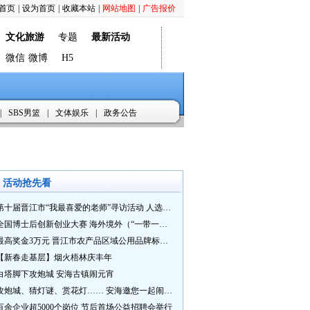
首页
|
设为首页
|
收藏本站
|
网站地图
|
广告报价
文化旅游
专题
最新活动
微信
微博
H5
|
SBS男篮
|
文体娱乐
|
政务公告
活动抢先看
第十届晋江市“我最喜爱的老师”寻访活动 人选推荐火热进行中 快来“秀”您最喜爱的老师
全国博士后创新创业大赛 海外境外（“一带一路”）赛七大赛道等你来战
最高奖金3万元 晋江市农产品区域公用品牌标识Logo及特色农产品包装设计征集活动正式启动
【新春走基层】烟火梧林庆丰年
白塔脚下攻炮城 安海古镇闹元宵
攻炮城、猜灯谜、赏花灯…… 安海邀您一起闹元宵
百余企业超5000个岗位 节后首场公益招聘会举行