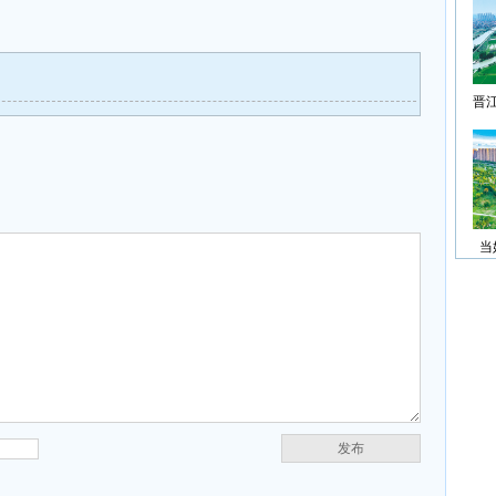
晋
当
发布