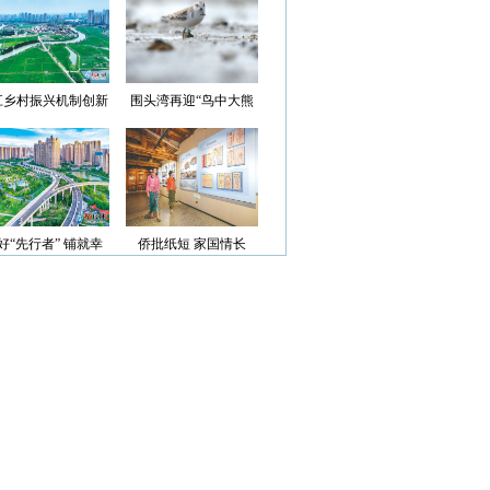
光”首批认定名单
江乡村振兴机制创新
围头湾再迎“鸟中大熊
案例获评省级优秀
猫”
好“先行者” 铺就幸
侨批纸短 家国情长
福路