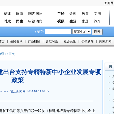
新闻网
福建
闽南
国内国际
产经
金融
教育
文明
时政
民生
街镇动向
视频
生活
家居
汽车
关键字:
首页
|
便民资讯
|
产业财经
|
晋江时政
|
社会民生
|
街镇新闻
|
闽南新闻
资讯
>>正文
建出台支持专精特新中小企业发展专项
政策
ews.com
晋江新闻网
2024-01-11 08:55
建省工信厅等八部门联合印发《福建省培育专精特新中小企业