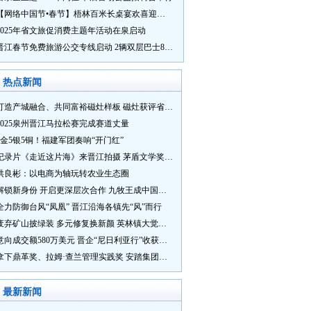
【网络中国节•春节】梧林百米长桌宴欢喜迎新春
2025年省文旅促消费主题年活动在泉启动
晋江春节免费旅游公交专线启动 2辆双层巴士8辆铛铛车带你游
热点新闻
打造产城融合、共同富裕磁灶样板 磁灶获评省级乡村振兴示范乡镇
2025泉州晋江马拉松赛完成赛道丈量
5金5银5铜！福建军团奏响“开门红”
纪录片《走近这片海》来晋江拍摄 茅盾文学奖得主麦家探寻晋江“海海”人生
洪良彬：以电商为轴玩转农业生态圈
解锁新身份 开启更深层次合作 九牧王成中国奥委会官方赞助商
全力防御台风“凤凰” 晋江沿海各镇先“风”而行
废弃矿山披绿装 多元修复换新颜 英林镇大觉山片区废弃矿山生态修复项目通过验收
意向成交额580万美元 晋企“尼日利亚行”收获满满
拿下鼎革奖、拉姆·查兰管理实践奖 安踏集团获企业管理权威奖项
最新新闻