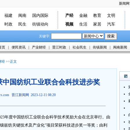
新闻网
福建
闽南
国内国际
产经
金融
教育
文明
时政
民生
街镇动向
视频
生活
家居
汽车
关键字:
首页
|
便民资讯
|
产业财经
|
晋江时政
|
社会民生
|
街镇新闻
|
闽南新闻
财经
>>正文
获中国纺织工业联合会科技进步奖
ews.com
晋江新闻网
2023-12-11 08:20
，2023年度中国纺织工业联合会科学技术奖励大会在北京举行。由
度镶嵌纺关键技术及产业化”项目荣获科技进步奖一等奖；由利