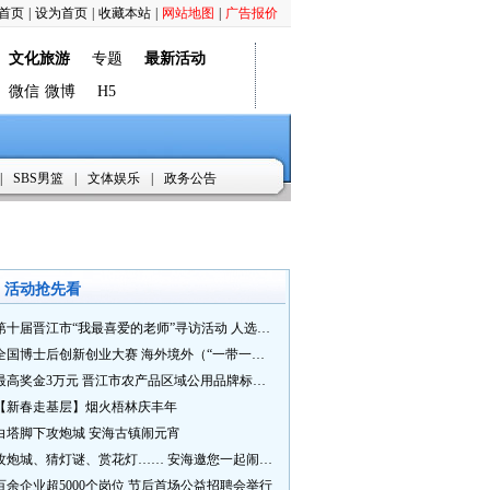
首页
|
设为首页
|
收藏本站
|
网站地图
|
广告报价
文化旅游
专题
最新活动
微信
微博
H5
|
SBS男篮
|
文体娱乐
|
政务公告
活动抢先看
第十届晋江市“我最喜爱的老师”寻访活动 人选推荐火热进行中 快来“秀”您最喜爱的老师
全国博士后创新创业大赛 海外境外（“一带一路”）赛七大赛道等你来战
最高奖金3万元 晋江市农产品区域公用品牌标识Logo及特色农产品包装设计征集活动正式启动
【新春走基层】烟火梧林庆丰年
白塔脚下攻炮城 安海古镇闹元宵
攻炮城、猜灯谜、赏花灯…… 安海邀您一起闹元宵
百余企业超5000个岗位 节后首场公益招聘会举行