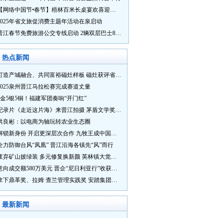
【网络中国节•春节】梧林百米长桌宴欢喜迎新春
2025年省文旅促消费主题年活动在泉启动
晋江春节免费旅游公交专线启动 2辆双层巴士8辆铛铛车带你游
热点新闻
打造产城融合、共同富裕磁灶样板 磁灶获评省级乡村振兴示范乡镇
2025泉州晋江马拉松赛完成赛道丈量
5金5银5铜！福建军团奏响“开门红”
纪录片《走近这片海》来晋江拍摄 茅盾文学奖得主麦家探寻晋江“海海”人生
洪良彬：以电商为轴玩转农业生态圈
解锁新身份 开启更深层次合作 九牧王成中国奥委会官方赞助商
全力防御台风“凤凰” 晋江沿海各镇先“风”而行
废弃矿山披绿装 多元修复换新颜 英林镇大觉山片区废弃矿山生态修复项目通过验收
意向成交额580万美元 晋企“尼日利亚行”收获满满
拿下鼎革奖、拉姆·查兰管理实践奖 安踏集团获企业管理权威奖项
最新新闻