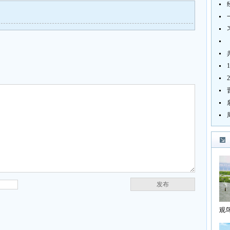
发布
观
海