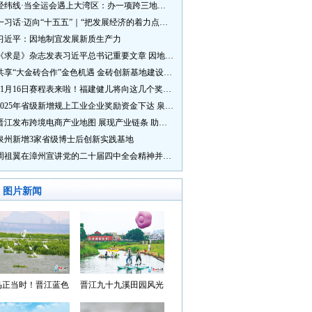
经纬线·当全运会遇上大湾区：办一项跨三地的赛事有多硬核？
一习话·迈向“十五五”｜“把发展经济的着力点放在实体经济上”
习近平：因地制宜发展新质生产力
《求是》杂志发表习近平总书记重要文章 因地制宜发展新质生产力
共享“大金砖合作”金色机遇 金砖创新基地建设成效显著
11月16日赛程表来啦！福建健儿将向这几个奖牌发起冲击→
2025年省级新增规上工业企业奖励资金下达 泉州市获补资金居全省首位
晋江发布跨境电商产业地图 展现产业链条 助力“晋品出海”
泉州新增3家省级博士后创新实践基地
周祖翼在漳州宣讲党的二十届四中全会精神并调研
图片新闻
鸟正当时！晋江蓝色
晋江九十九溪田园风光
湾成候鸟“冬日家园”
入选“世遗泉州·田园风