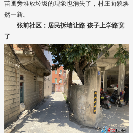
苗圃旁堆放垃圾的现象也消失了，村庄面貌焕
然一新。
张前社区：居民拆墙让路 孩子上学路宽
了