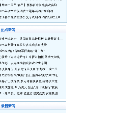
【网络中国节•春节】梧林百米长桌宴欢喜迎新春
2025年省文旅促消费主题年活动在泉启动
晋江春节免费旅游公交专线启动 2辆双层巴士8辆铛铛车带你游
热点新闻
打造产城融合、共同富裕磁灶样板 磁灶获评省级乡村振兴示范乡镇
2025泉州晋江马拉松赛完成赛道丈量
5金5银5铜！福建军团奏响“开门红”
纪录片《走近这片海》来晋江拍摄 茅盾文学奖得主麦家探寻晋江“海海”人生
洪良彬：以电商为轴玩转农业生态圈
解锁新身份 开启更深层次合作 九牧王成中国奥委会官方赞助商
全力防御台风“凤凰” 晋江沿海各镇先“风”而行
废弃矿山披绿装 多元修复换新颜 英林镇大觉山片区废弃矿山生态修复项目通过验收
意向成交额580万美元 晋企“尼日利亚行”收获满满
拿下鼎革奖、拉姆·查兰管理实践奖 安踏集团获企业管理权威奖项
最新新闻