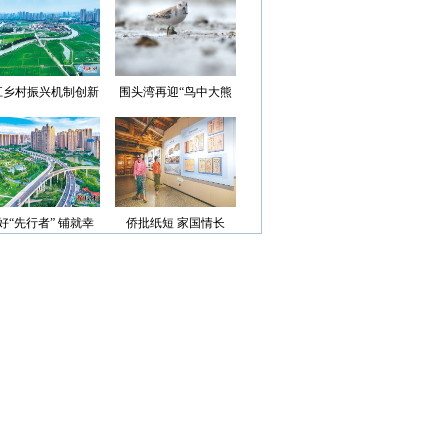
光”首批认定名单
江乡村振兴机制创新
围头湾再迎“鸟中大熊
案例获评省级优秀
猫”
好“先行者” 铺就幸
侨批纸短 家国情长
福路