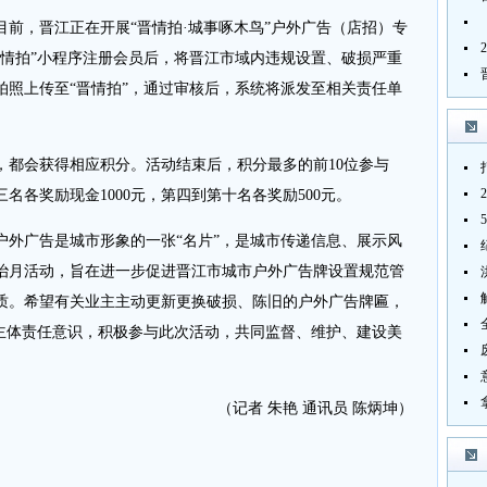
，晋江正在开展“晋情拍·城事啄木鸟”户外广告（店招）专
晋情拍”小程序注册会员后，将晋江市域内违规设置、破损严重
拍照上传至“晋情拍”，通过审核后，系统将派发至相关责任单
会获得相应积分。活动结束后，积分最多的前10位参与
名各奖励现金1000元，第四到第十名各奖励500元。
广告是城市形象的一张“名片”，是城市传递信息、展示风
治月活动，旨在进一步促进晋江市城市户外广告牌设置规范管
质。希望有关业主主动更新更换破损、陈旧的户外广告牌匾，
和主体责任意识，积极参与此次活动，共同监督、维护、建设美
（记者 朱艳 通讯员 陈炳坤）