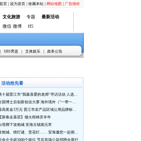
首页
|
设为首页
|
收藏本站
|
网站地图
|
广告报价
文化旅游
专题
最新活动
微信
微博
H5
|
SBS男篮
|
文体娱乐
|
政务公告
活动抢先看
第十届晋江市“我最喜爱的老师”寻访活动 人选推荐火热进行中 快来“秀”您最喜爱的老师
全国博士后创新创业大赛 海外境外（“一带一路”）赛七大赛道等你来战
最高奖金3万元 晋江市农产品区域公用品牌标识Logo及特色农产品包装设计征集活动正式启动
【新春走基层】烟火梧林庆丰年
白塔脚下攻炮城 安海古镇闹元宵
攻炮城、猜灯谜、赏花灯…… 安海邀您一起闹元宵
百余企业超5000个岗位 节后首场公益招聘会举行