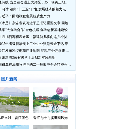
经纬线·当全运会遇上大湾区：办一项跨三地的赛事有多硬核？
一习话·迈向“十五五”｜“把发展经济的着力点放在实体经济上”
习近平：因地制宜发展新质生产力
《求是》杂志发表习近平总书记重要文章 因地制宜发展新质生产力
共享“大金砖合作”金色机遇 金砖创新基地建设成效显著
11月16日赛程表来啦！福建健儿将向这几个奖牌发起冲击→
2025年省级新增规上工业企业奖励资金下达 泉州市获补资金居全省首位
晋江发布跨境电商产业地图 展现产业链条 助力“晋品出海”
泉州新增3家省级博士后创新实践基地
周祖翼在漳州宣讲党的二十届四中全会精神并调研
图片新闻
鸟正当时！晋江蓝色
晋江九十九溪田园风光
湾成候鸟“冬日家园”
入选“世遗泉州·田园风