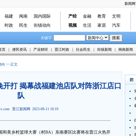
新闻网
福建
闽南
国内国际
产经
金融
教育
文明
时政
民生
街镇动向
视频
生活
家居
汽车
关键字:
首页
|
便民资讯
|
产业财经
|
晋江时政
|
社会民生
|
街镇新闻
|
闽南新闻
动向
>>正文
今晚开打 揭幕战福建池店队对阵浙江店口
队
ews.com
晋江新闻网
2023-09-11 10:19
国和美乡村篮球大赛（村BA）东南赛区比赛将在晋江火热开