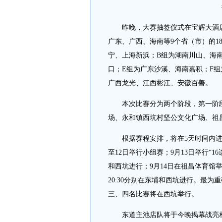
昨晚，大赛抽签仪式在宝辉大酒店
广东、广西、海南等9个省（市）的1
宁、上海新浜；B组为湖南川山、海
口；E组为广东沙溪、海南嘉积；F
广西龙光、江西彬江、安徽百善。
本次比赛分为两个阶段，第一阶段
场、永和镇西坑村坚公文化广场、祖
根据赛程安排，将在5天时间内进行
至12日举行小组赛；9月13日举行“
和西坑进行；9月14日在祖昌体育馆
20:30分别在东埔和西坑进行。最为重磅
三、四名比赛将在西坑举行。
东道主池店队将于今晚揭幕战亮相