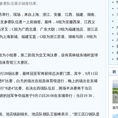
参赛队伍展示抽签结果。
举行。现场，来自上海、浙江、安徽、江西、福建、湖南、
8支参赛队伍逐一上前抽签。最终，A组为安徽西泉、江西义
南牙叉；C组为广西北通、广东大朗；D组为福建池店、浙江店
组为上海新城、福建宝盖；G组为浙江苏溪、湖南马田；H组为
为小组赛，第二阶段为交叉淘汰赛，设有英林镇东埔村篮球
昌体育馆三大赛区。
28场比赛，最终冠亚军将获得总决赛门票。其中，9月11日
16进8”比赛，白天的场次在祖昌体育馆进行，晚上的场次在东埔
举行“8进4”比赛。在决出四强队伍后，两场半决赛将于当日
的冠军争夺战将于9月15日20:00在东埔举行；当日19:30，
观
海
。池店镇副镇长、池店队领队王振峰表示，“浙江店口镇队是