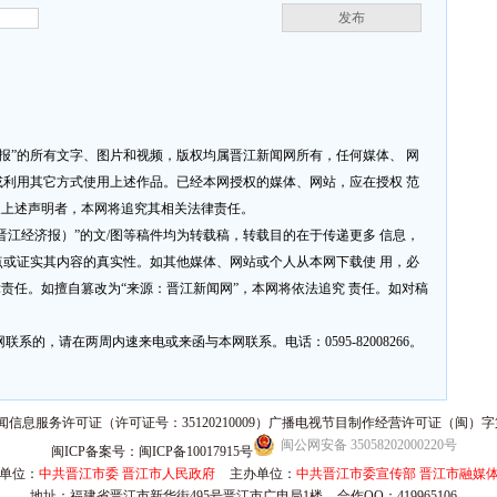
发布
济报”的所有文字、图片和视频，版权均属晋江新闻网所有，任何媒体、 网
利用其它方式使用上述作品。已经本网授权的媒体、网站，应在授权 范
反上述声明者，本网将追究其相关法律责任。
网或晋江经济报）”的文/图等稿件均为转载稿，转载目的在于传递更多 信息，
或证实其内容的真实性。如其他媒体、网站或个人从本网下载使 用，必
律责任。如擅自篡改为“来源：晋江新闻网”，本网将依法追究 责任。如对稿
系的，请在两周内速来电或来函与本网联系。电话：0595-82008266。
信息服务许可证（许可证号：35120210009）广播电视节目制作经营许可证（闽）字第
闽公网安备 35058202000220号
闽ICP备案号：闽ICP备10017915号
单位：
中共晋江市委 晋江市人民政府
主办单位：
中共晋江市委宣传部 晋江市融媒
地址：福建省晋江市新华街495号晋江市广电局1楼
合作QQ：419965106