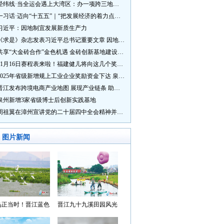
经纬线·当全运会遇上大湾区：办一项跨三地的赛事有多硬核？
一习话·迈向“十五五”｜“把发展经济的着力点放在实体经济上”
习近平：因地制宜发展新质生产力
《求是》杂志发表习近平总书记重要文章 因地制宜发展新质生产力
共享“大金砖合作”金色机遇 金砖创新基地建设成效显著
11月16日赛程表来啦！福建健儿将向这几个奖牌发起冲击→
2025年省级新增规上工业企业奖励资金下达 泉州市获补资金居全省首位
晋江发布跨境电商产业地图 展现产业链条 助力“晋品出海”
泉州新增3家省级博士后创新实践基地
周祖翼在漳州宣讲党的二十届四中全会精神并调研
图片新闻
鸟正当时！晋江蓝色
晋江九十九溪田园风光
湾成候鸟“冬日家园”
入选“世遗泉州·田园风