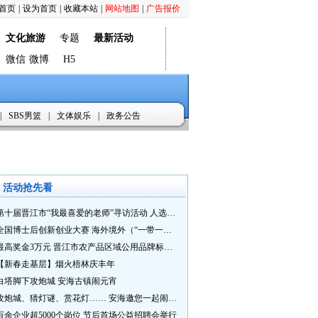
首页
|
设为首页
|
收藏本站
|
网站地图
|
广告报价
文化旅游
专题
最新活动
微信
微博
H5
|
SBS男篮
|
文体娱乐
|
政务公告
活动抢先看
第十届晋江市“我最喜爱的老师”寻访活动 人选推荐火热进行中 快来“秀”您最喜爱的老师
全国博士后创新创业大赛 海外境外（“一带一路”）赛七大赛道等你来战
最高奖金3万元 晋江市农产品区域公用品牌标识Logo及特色农产品包装设计征集活动正式启动
【新春走基层】烟火梧林庆丰年
白塔脚下攻炮城 安海古镇闹元宵
攻炮城、猜灯谜、赏花灯…… 安海邀您一起闹元宵
百余企业超5000个岗位 节后首场公益招聘会举行