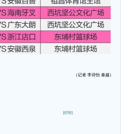
（记者 李诗怡 秦越）
[打印]