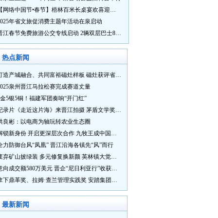
【网络中国节•春节】梧林百米长桌宴欢喜迎新春
2025年省文旅促消费主题年活动在泉启动
晋江春节免费旅游公交专线启动 2辆双层巴士8辆铛铛车带你游
热点新闻
打造产城融合、共同富裕磁灶样板 磁灶获评省级乡村振兴示范乡镇
2025泉州晋江马拉松赛完成赛道丈量
5金5银5铜！福建军团奏响“开门红”
纪录片《走近这片海》来晋江拍摄 茅盾文学奖得主麦家探寻晋江“海海”人生
洪良彬：以电商为轴玩转农业生态圈
解锁新身份 开启更深层次合作 九牧王成中国奥委会官方赞助商
全力防御台风“凤凰” 晋江沿海各镇先“风”而行
废弃矿山披绿装 多元修复换新颜 英林镇大觉山片区废弃矿山生态修复项目通过验收
意向成交额580万美元 晋企“尼日利亚行”收获满满
拿下鼎革奖、拉姆·查兰管理实践奖 安踏集团获企业管理权威奖项
最新新闻