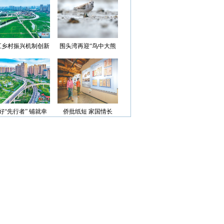
光”首批认定名单
江乡村振兴机制创新
围头湾再迎“鸟中大熊
案例获评省级优秀
猫”
好“先行者” 铺就幸
侨批纸短 家国情长
福路