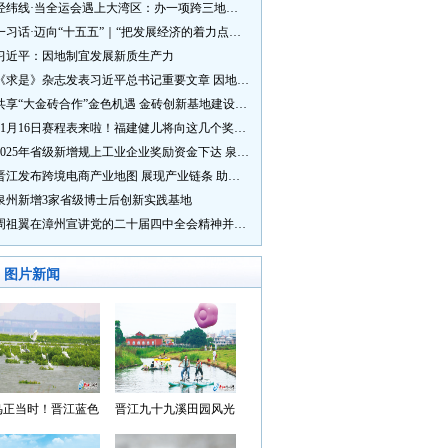
经纬线·当全运会遇上大湾区：办一项跨三地的赛事有多硬核？
一习话·迈向“十五五”｜“把发展经济的着力点放在实体经济上”
习近平：因地制宜发展新质生产力
《求是》杂志发表习近平总书记重要文章 因地制宜发展新质生产力
共享“大金砖合作”金色机遇 金砖创新基地建设成效显著
11月16日赛程表来啦！福建健儿将向这几个奖牌发起冲击→
2025年省级新增规上工业企业奖励资金下达 泉州市获补资金居全省首位
晋江发布跨境电商产业地图 展现产业链条 助力“晋品出海”
泉州新增3家省级博士后创新实践基地
周祖翼在漳州宣讲党的二十届四中全会精神并调研
图片新闻
鸟正当时！晋江蓝色
晋江九十九溪田园风光
湾成候鸟“冬日家园”
入选“世遗泉州·田园风