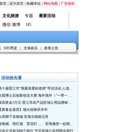
首页
|
设为首页
|
收藏本站
|
网站地图
|
广告报价
文化旅游
专题
最新活动
微信
微博
H5
|
SBS男篮
|
文体娱乐
|
政务公告
活动抢先看
第十届晋江市“我最喜爱的老师”寻访活动 人选推荐火热进行中 快来“秀”您最喜爱的老师
全国博士后创新创业大赛 海外境外（“一带一路”）赛七大赛道等你来战
最高奖金3万元 晋江市农产品区域公用品牌标识Logo及特色农产品包装设计征集活动正式启动
【新春走基层】烟火梧林庆丰年
白塔脚下攻炮城 安海古镇闹元宵
攻炮城、猜灯谜、赏花灯…… 安海邀您一起闹元宵
百余企业超5000个岗位 节后首场公益招聘会举行