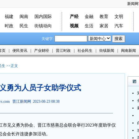
新闻网
福建
闽南
国内国际
产经
金融
教育
文明
时政
民生
街镇动向
视频
生活
家居
汽车
关键字:
首页
|
便民资讯
|
产业财经
|
晋江时政
|
社会民生
|
街镇新闻
|
闽南新闻
民生
>>正文
义勇为人员子女助学仪式
ews.com
晋江新闻网
2023-08-23 08:38
市见义勇为协会、晋江市慈善总会联合举行2023年度助学仪
总会会长许连捷参加活动。