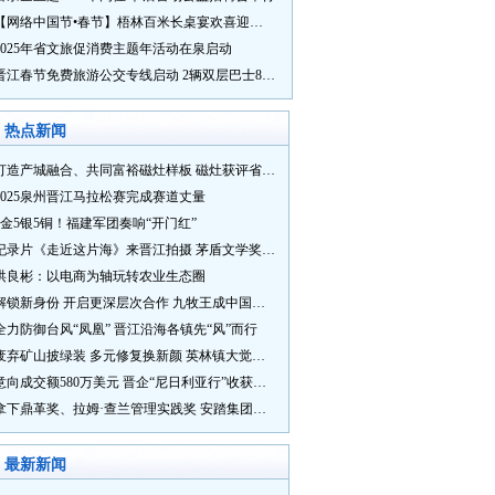
【网络中国节•春节】梧林百米长桌宴欢喜迎新春
2025年省文旅促消费主题年活动在泉启动
晋江春节免费旅游公交专线启动 2辆双层巴士8辆铛铛车带你游
热点新闻
打造产城融合、共同富裕磁灶样板 磁灶获评省级乡村振兴示范乡镇
2025泉州晋江马拉松赛完成赛道丈量
5金5银5铜！福建军团奏响“开门红”
纪录片《走近这片海》来晋江拍摄 茅盾文学奖得主麦家探寻晋江“海海”人生
洪良彬：以电商为轴玩转农业生态圈
解锁新身份 开启更深层次合作 九牧王成中国奥委会官方赞助商
全力防御台风“凤凰” 晋江沿海各镇先“风”而行
废弃矿山披绿装 多元修复换新颜 英林镇大觉山片区废弃矿山生态修复项目通过验收
意向成交额580万美元 晋企“尼日利亚行”收获满满
拿下鼎革奖、拉姆·查兰管理实践奖 安踏集团获企业管理权威奖项
最新新闻