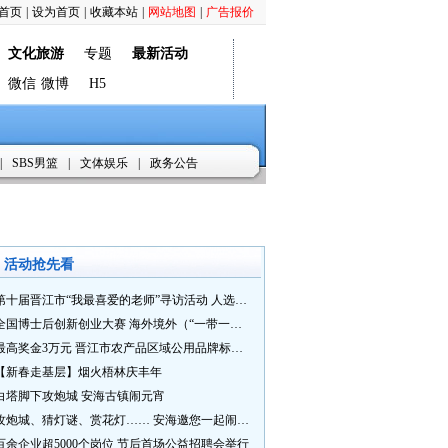
首页
|
设为首页
|
收藏本站
|
网站地图
|
广告报价
文化旅游
专题
最新活动
微信
微博
H5
|
SBS男篮
|
文体娱乐
|
政务公告
活动抢先看
第十届晋江市“我最喜爱的老师”寻访活动 人选推荐火热进行中 快来“秀”您最喜爱的老师
全国博士后创新创业大赛 海外境外（“一带一路”）赛七大赛道等你来战
最高奖金3万元 晋江市农产品区域公用品牌标识Logo及特色农产品包装设计征集活动正式启动
【新春走基层】烟火梧林庆丰年
白塔脚下攻炮城 安海古镇闹元宵
攻炮城、猜灯谜、赏花灯…… 安海邀您一起闹元宵
百余企业超5000个岗位 节后首场公益招聘会举行