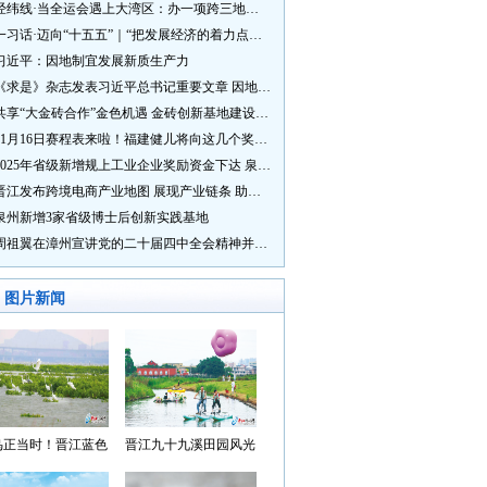
经纬线·当全运会遇上大湾区：办一项跨三地的赛事有多硬核？
一习话·迈向“十五五”｜“把发展经济的着力点放在实体经济上”
习近平：因地制宜发展新质生产力
《求是》杂志发表习近平总书记重要文章 因地制宜发展新质生产力
共享“大金砖合作”金色机遇 金砖创新基地建设成效显著
11月16日赛程表来啦！福建健儿将向这几个奖牌发起冲击→
2025年省级新增规上工业企业奖励资金下达 泉州市获补资金居全省首位
晋江发布跨境电商产业地图 展现产业链条 助力“晋品出海”
泉州新增3家省级博士后创新实践基地
周祖翼在漳州宣讲党的二十届四中全会精神并调研
图片新闻
鸟正当时！晋江蓝色
晋江九十九溪田园风光
湾成候鸟“冬日家园”
入选“世遗泉州·田园风