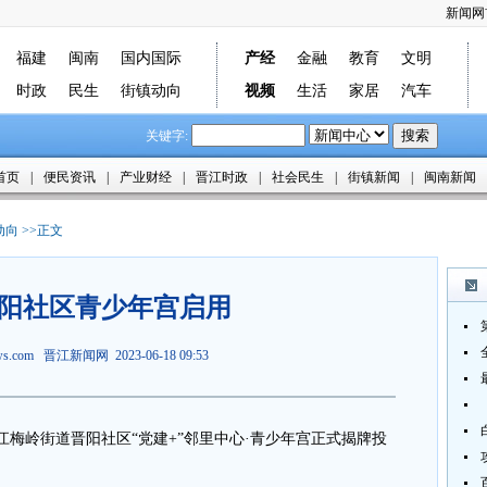
新闻网
福建
闽南
国内国际
产经
金融
教育
文明
时政
民生
街镇动向
视频
生活
家居
汽车
关键字:
首页
|
便民资讯
|
产业财经
|
晋江时政
|
社会民生
|
街镇新闻
|
闽南新闻
动向
>>正文
阳社区青少年宫启用
ews.com
晋江新闻网
2023-06-18 09:53
梅岭街道晋阳社区“党建+”邻里中心·青少年宫正式揭牌投