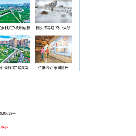
光”首批认定名单
江乡村振兴机制创新
围头湾再迎“鸟中大熊
案例获评省级优秀
猫”
好“先行者” 铺就幸
侨批纸短 家国情长
福路
00728号
体中心