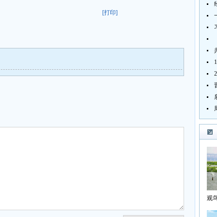
[打印]
观
海