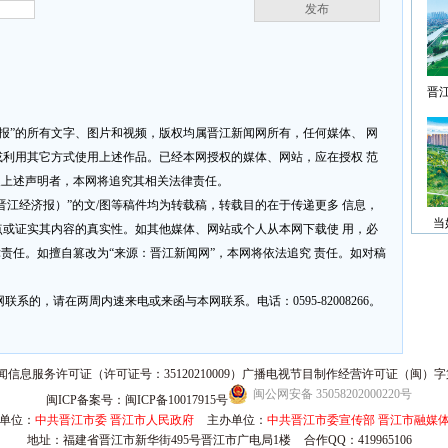
发布
晋
济报”的所有文字、图片和视频，版权均属晋江新闻网所有，任何媒体、 网
利用其它方式使用上述作品。已经本网授权的媒体、网站，应在授权 范
反上述声明者，本网将追究其相关法律责任。
网或晋江经济报）”的文/图等稿件均为转载稿，转载目的在于传递更多 信息，
当
或证实其内容的真实性。如其他媒体、网站或个人从本网下载使 用，必
律责任。如擅自篡改为“来源：晋江新闻网”，本网将依法追究 责任。如对稿
系的，请在两周内速来电或来函与本网联系。电话：0595-82008266。
信息服务许可证（许可证号：35120210009）广播电视节目制作经营许可证（闽）字第
闽公网安备 35058202000220号
闽ICP备案号：闽ICP备10017915号
单位：
中共晋江市委 晋江市人民政府
主办单位：
中共晋江市委宣传部 晋江市融媒
地址：福建省晋江市新华街495号晋江市广电局1楼
合作QQ：419965106