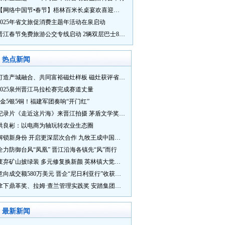
【网络中国节•春节】梧林百米长桌宴欢喜迎新春
2025年省文旅促消费主题年活动在泉启动
晋江春节免费旅游公交专线启动 2辆双层巴士8辆铛铛车带你游
热点新闻
打造产城融合、共同富裕磁灶样板 磁灶获评省级乡村振兴示范乡镇
2025泉州晋江马拉松赛完成赛道丈量
5金5银5铜！福建军团奏响“开门红”
纪录片《走近这片海》来晋江拍摄 茅盾文学奖得主麦家探寻晋江“海海”人生
洪良彬：以电商为轴玩转农业生态圈
解锁新身份 开启更深层次合作 九牧王成中国奥委会官方赞助商
全力防御台风“凤凰” 晋江沿海各镇先“风”而行
废弃矿山披绿装 多元修复换新颜 英林镇大觉山片区废弃矿山生态修复项目通过验收
意向成交额580万美元 晋企“尼日利亚行”收获满满
拿下鼎革奖、拉姆·查兰管理实践奖 安踏集团获企业管理权威奖项
最新新闻