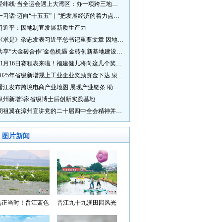
经纬线·当全运会遇上大湾区：办一项跨三地的赛事有多硬核？
一习话·迈向“十五五”｜“把发展经济的着力点放在实体经济上”
习近平：因地制宜发展新质生产力
《求是》杂志发表习近平总书记重要文章 因地制宜发展新质生产力
共享“大金砖合作”金色机遇 金砖创新基地建设成效显著
11月16日赛程表来啦！福建健儿将向这几个奖牌发起冲击→
2025年省级新增规上工业企业奖励资金下达 泉州市获补资金居全省首位
晋江发布跨境电商产业地图 展现产业链条 助力“晋品出海”
泉州新增3家省级博士后创新实践基地
周祖翼在漳州宣讲党的二十届四中全会精神并调研
图片新闻
鸟正当时！晋江蓝色
晋江九十九溪田园风光
湾成候鸟“冬日家园”
入选“世遗泉州·田园风