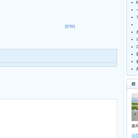
[打印]
观
海