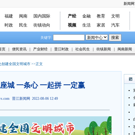
新闻网
福建
闽南
国内国际
产经
金融
教育
文明
时政
民生
街镇动向
视频
生活
家居
汽车
关键字:
首页
|
便民资讯
|
产业财经
|
晋江时政
|
社会民生
|
街镇新闻
|
闽南新闻
化创建全国文明城市
>>正文
座城 一条心 一起拼 一定赢
ews.com
晋江新闻网
2022-08-06 12:49