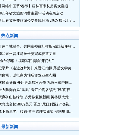
【网络中国节•春节】梧林百米长桌宴欢喜迎新春
2025年省文旅促消费主题年活动在泉启动
晋江春节免费旅游公交专线启动 2辆双层巴士8辆铛铛车带你游
热点新闻
打造产城融合、共同富裕磁灶样板 磁灶获评省级乡村振兴示范乡镇
2025泉州晋江马拉松赛完成赛道丈量
5金5银5铜！福建军团奏响“开门红”
纪录片《走近这片海》来晋江拍摄 茅盾文学奖得主麦家探寻晋江“海海”人生
洪良彬：以电商为轴玩转农业生态圈
解锁新身份 开启更深层次合作 九牧王成中国奥委会官方赞助商
全力防御台风“凤凰” 晋江沿海各镇先“风”而行
废弃矿山披绿装 多元修复换新颜 英林镇大觉山片区废弃矿山生态修复项目通过验收
意向成交额580万美元 晋企“尼日利亚行”收获满满
拿下鼎革奖、拉姆·查兰管理实践奖 安踏集团获企业管理权威奖项
最新新闻