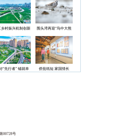
光”首批认定名单
江乡村振兴机制创新
围头湾再迎“鸟中大熊
案例获评省级优秀
猫”
好“先行者” 铺就幸
侨批纸短 家国情长
福路
00728号