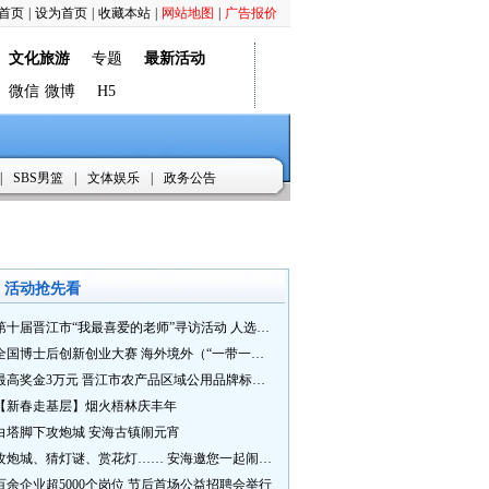
首页
|
设为首页
|
收藏本站
|
网站地图
|
广告报价
文化旅游
专题
最新活动
微信
微博
H5
|
SBS男篮
|
文体娱乐
|
政务公告
活动抢先看
第十届晋江市“我最喜爱的老师”寻访活动 人选推荐火热进行中 快来“秀”您最喜爱的老师
全国博士后创新创业大赛 海外境外（“一带一路”）赛七大赛道等你来战
最高奖金3万元 晋江市农产品区域公用品牌标识Logo及特色农产品包装设计征集活动正式启动
【新春走基层】烟火梧林庆丰年
白塔脚下攻炮城 安海古镇闹元宵
攻炮城、猜灯谜、赏花灯…… 安海邀您一起闹元宵
百余企业超5000个岗位 节后首场公益招聘会举行