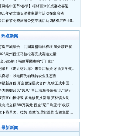
【网络中国节•春节】梧林百米长桌宴欢喜迎新春
2025年省文旅促消费主题年活动在泉启动
晋江春节免费旅游公交专线启动 2辆双层巴士8辆铛铛车带你游
热点新闻
打造产城融合、共同富裕磁灶样板 磁灶获评省级乡村振兴示范乡镇
2025泉州晋江马拉松赛完成赛道丈量
5金5银5铜！福建军团奏响“开门红”
纪录片《走近这片海》来晋江拍摄 茅盾文学奖得主麦家探寻晋江“海海”人生
洪良彬：以电商为轴玩转农业生态圈
解锁新身份 开启更深层次合作 九牧王成中国奥委会官方赞助商
全力防御台风“凤凰” 晋江沿海各镇先“风”而行
废弃矿山披绿装 多元修复换新颜 英林镇大觉山片区废弃矿山生态修复项目通过验收
意向成交额580万美元 晋企“尼日利亚行”收获满满
拿下鼎革奖、拉姆·查兰管理实践奖 安踏集团获企业管理权威奖项
最新新闻