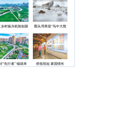
光”首批认定名单
江乡村振兴机制创新
围头湾再迎“鸟中大熊
案例获评省级优秀
猫”
好“先行者” 铺就幸
侨批纸短 家国情长
福路