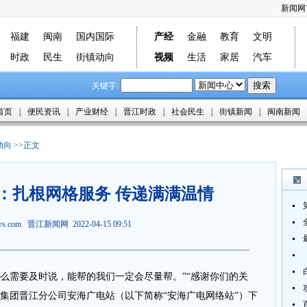
新闻网
福建
闽南
国内国际
产经
金融
教育
文明
时政
民生
街镇动向
视频
生活
家居
汽车
关键字:
首页
|
便民资讯
|
产业财经
|
晋江时政
|
社会民生
|
街镇新闻
|
闽南新闻
动向
>>正文
：扎根网格服务 传递满满温情
ews.com
晋江新闻网
2022-04-15 09:51
需要及时说，能帮的我们一定会尽量帮。”“感谢你们的关
集团晋江分公司安海广电站（以下简称“安海广电网络站”）下