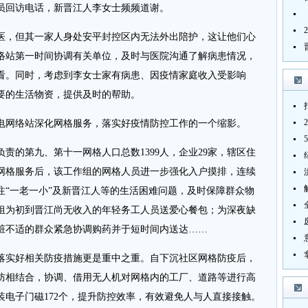
员回访电话，新晋江人李女士频频道谢。
，但其一家人身处安平封控区内无法外出陪护，这让他们心
络站第一时间协调有关单位，及时与医院沟通了解病患情况，
看。同时，考虑到李女士家有病患、因疫情家庭收入受影响
要的生活物资，提供及时的帮助。
网络站深化网格服务，落实好疫情防控工作的一个缩影。
的第九、第十一网格人口总数1399人，企业29家，辖区住
网格服务后，该工作组的网格人员进一步强化入户摸排，连续
注“一老一小”及新晋江人等的生活困难问题，及时保障群众物
组为初到晋江尚无收入的年轻务工人员送爱心餐包；为深夜缺
脏不适的群众紧急协调购药并于短时间内送达……
实好相关防疫措施更是重中之重。自下沉社区网格防疫后，
防相结合，协调、借用无人机对网格内的工厂、道路等进行高
装电子门磁172个，提升防控效率，有效避免人与人直接接触。