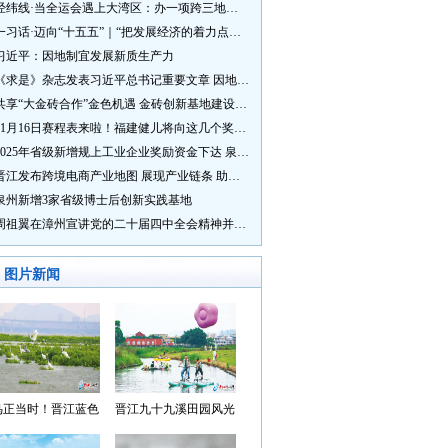
经纬线·当全运会遇上大湾区：办一项跨三地的赛事有多硬核？
一习话·迈向“十五五”｜“把发展经济的着力点放在实体经济上”
习近平：因地制宜发展新质生产力
《求是》杂志发表习近平总书记重要文章 因地制宜发展新质生产力
共享“大金砖合作”金色机遇 金砖创新基地建设成效显著
11月16日赛程表来啦！福建健儿将向这几个奖牌发起冲击→
2025年省级新增规上工业企业奖励资金下达 泉州市获补资金居全省首位
晋江发布跨境电商产业地图 展现产业链条 助力“晋品出海”
泉州新增3家省级博士后创新实践基地
周祖翼在漳州宣讲党的二十届四中全会精神并调研
图片新闻
鸟正当时！晋江蓝色
晋江九十九溪田园风光
湾成候鸟“冬日家园”
入选“世遗泉州·田园风