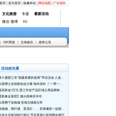
首页
|
设为首页
|
收藏本站
|
网站地图
|
广告报价
文化旅游
专题
最新活动
微信
微博
H5
|
SBS男篮
|
文体娱乐
|
政务公告
活动抢先看
第十届晋江市“我最喜爱的老师”寻访活动 人选推荐火热进行中 快来“秀”您最喜爱的老师
全国博士后创新创业大赛 海外境外（“一带一路”）赛七大赛道等你来战
最高奖金3万元 晋江市农产品区域公用品牌标识Logo及特色农产品包装设计征集活动正式启动
【新春走基层】烟火梧林庆丰年
白塔脚下攻炮城 安海古镇闹元宵
攻炮城、猜灯谜、赏花灯…… 安海邀您一起闹元宵
百余企业超5000个岗位 节后首场公益招聘会举行