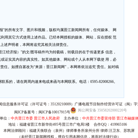
济报”的所有文字、图片和视频，版权均属晋江新闻网所有，任何媒体、 网
利用其它方式使用上述作品。已经本网授权的媒体、网站，应在授权 范
反上述声明者，本网将追究其相关法律责任。
网或晋江经济报）”的文/图等稿件均为转载稿，转载目的在于传递更多 信息，
或证实其内容的真实性。如其他媒体、网站或个人从本网下载使 用，必
律责任。如擅自篡改为“来源：晋江新闻网”，本网将依法追究 责任。如对稿
系的，请在两周内速来电或来函与本网联系。电话：0595-82008266。
信息服务许可证（许可证号：35120210009）广播电视节目制作经营许可证（闽）字第
闽公网安备 35058202000220号
闽ICP备案号：闽ICP备10017915号
单位：
中共晋江市委 晋江市人民政府
主办单位：
中共晋江市委宣传部 晋江市融媒
地址：福建省晋江市新华街495号晋江市广电局1楼
合作QQ：419965106
本网法律顾问：福建天衡联合（泉州）律师事务所泉州分所 律师:汪卫东、苏凯屏
（未经晋江新闻网授权，擅自引用本网信息，将面对法律行动）