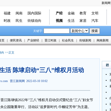
新闻网
福建
闽南
国内国际
产经
金融
教育
文明
时政
民生
街镇动向
视频
生活
家居
汽车
关键字:
首页
|
便民资讯
|
产业财经
|
晋江时政
|
社会民生
|
街镇新闻
|
闽南新闻
动向
>>正文
生活 陈埭启动“三八”维权月活动
ews.com
晋江新闻网
2022-03-10 10:02
江陈埭镇2022年“三八”维权月启动仪式暨纪念“三八”妇女节
中央公园隆重举行。活动以“追梦新时代·巾帼绽芳华”为主题。