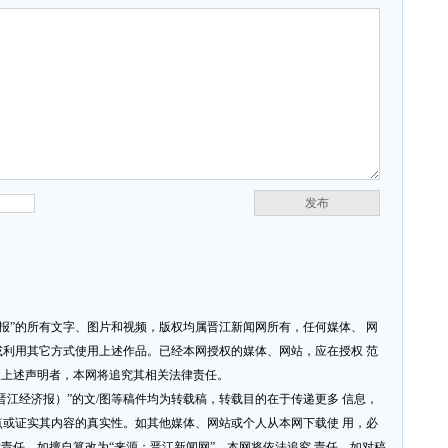
发布
济报”的所有文字、图片和视频，版权均属晋江新闻网所有，任何媒体、 网
利用其它方式使用上述作品。已经本网授权的媒体、网站，应在授权 范
反上述声明者，本网将追究其相关法律责任。
网或晋江经济报）”的文/图等稿件均为转载稿，转载目的在于传递更多 信息，
或证实其内容的真实性。如其他媒体、网站或个人从本网下载使 用，必
律责任。如擅自篡改为“来源：晋江新闻网”，本网将依法追究 责任。如对稿