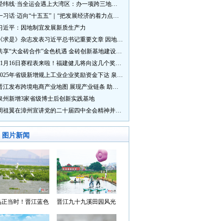
经纬线·当全运会遇上大湾区：办一项跨三地的赛事有多硬核？
一习话·迈向“十五五”｜“把发展经济的着力点放在实体经济上”
习近平：因地制宜发展新质生产力
《求是》杂志发表习近平总书记重要文章 因地制宜发展新质生产力
共享“大金砖合作”金色机遇 金砖创新基地建设成效显著
11月16日赛程表来啦！福建健儿将向这几个奖牌发起冲击→
2025年省级新增规上工业企业奖励资金下达 泉州市获补资金居全省首位
晋江发布跨境电商产业地图 展现产业链条 助力“晋品出海”
泉州新增3家省级博士后创新实践基地
周祖翼在漳州宣讲党的二十届四中全会精神并调研
图片新闻
鸟正当时！晋江蓝色
晋江九十九溪田园风光
湾成候鸟“冬日家园”
入选“世遗泉州·田园风