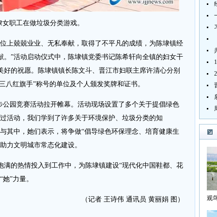
埭女职工在做垃圾分类游戏。
位上兢兢业业、无私奉献，取得了不平凡的成绩，为陈埭镇经
献。”活动启动仪式中，陈埭镇党委书记陈希轩向全镇的妇女干
美好的祝愿。陈埭镇镇长陈文斗、晋江市妇联主席许清心分别
市三八红旗手”称号的单位及个人颁发奖牌和证书。
公园竞赛活动拉开帷幕。活动现场设置了多个关于提倡绿色
通过活动，我们学到了许多关于环境保护、垃圾分类的知
参与其中，她们表示，将争做“倡导绿色环保理念、培育健康生
，助力文明城市常态化建设。
满的热情投入到工作中，为陈埭镇建设“现代化中国鞋都、花
“她”力量。
观
（记者 王诗伟 通讯员 黄丽娟 图）
海