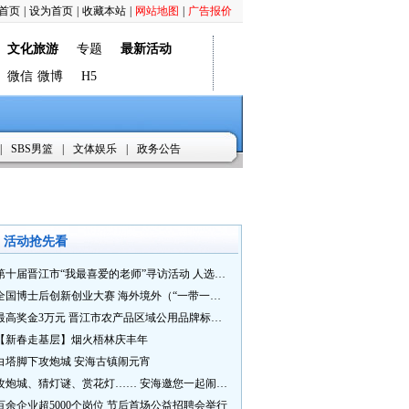
首页
|
设为首页
|
收藏本站
|
网站地图
|
广告报价
文化旅游
专题
最新活动
微信
微博
H5
|
SBS男篮
|
文体娱乐
|
政务公告
活动抢先看
第十届晋江市“我最喜爱的老师”寻访活动 人选推荐火热进行中 快来“秀”您最喜爱的老师
全国博士后创新创业大赛 海外境外（“一带一路”）赛七大赛道等你来战
最高奖金3万元 晋江市农产品区域公用品牌标识Logo及特色农产品包装设计征集活动正式启动
【新春走基层】烟火梧林庆丰年
白塔脚下攻炮城 安海古镇闹元宵
攻炮城、猜灯谜、赏花灯…… 安海邀您一起闹元宵
百余企业超5000个岗位 节后首场公益招聘会举行