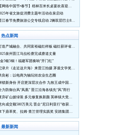
【网络中国节•春节】梧林百米长桌宴欢喜迎新春
2025年省文旅促消费主题年活动在泉启动
晋江春节免费旅游公交专线启动 2辆双层巴士8辆铛铛车带你游
热点新闻
打造产城融合、共同富裕磁灶样板 磁灶获评省级乡村振兴示范乡镇
2025泉州晋江马拉松赛完成赛道丈量
5金5银5铜！福建军团奏响“开门红”
纪录片《走近这片海》来晋江拍摄 茅盾文学奖得主麦家探寻晋江“海海”人生
洪良彬：以电商为轴玩转农业生态圈
解锁新身份 开启更深层次合作 九牧王成中国奥委会官方赞助商
全力防御台风“凤凰” 晋江沿海各镇先“风”而行
废弃矿山披绿装 多元修复换新颜 英林镇大觉山片区废弃矿山生态修复项目通过验收
意向成交额580万美元 晋企“尼日利亚行”收获满满
拿下鼎革奖、拉姆·查兰管理实践奖 安踏集团获企业管理权威奖项
最新新闻