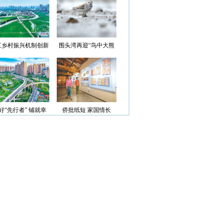
光”首批认定名单
江乡村振兴机制创新
围头湾再迎“鸟中大熊
案例获评省级优秀
猫”
好“先行者” 铺就幸
侨批纸短 家国情长
福路