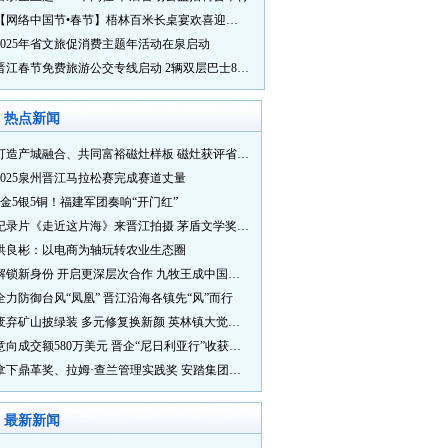
【网络中国节•春节】梧林百米长桌宴欢喜迎新春
2025年省文旅促消费主题年活动在泉启动
晋江春节免费旅游公交专线启动 2辆双层巴士8辆铛铛车带你游
热点新闻
打造产城融合、共同富裕磁灶样板 磁灶获评省级乡村振兴示范乡镇
2025泉州晋江马拉松赛完成赛道丈量
5金5银5铜！福建军团奏响“开门红”
纪录片《走近这片海》来晋江拍摄 茅盾文学奖得主麦家探寻晋江“海海”人生
洪良彬：以电商为轴玩转农业生态圈
解锁新身份 开启更深层次合作 九牧王成中国奥委会官方赞助商
全力防御台风“凤凰” 晋江沿海各镇先“风”而行
废弃矿山披绿装 多元修复换新颜 英林镇大觉山片区废弃矿山生态修复项目通过验收
意向成交额580万美元 晋企“尼日利亚行”收获满满
拿下鼎革奖、拉姆·查兰管理实践奖 安踏集团获企业管理权威奖项
最新新闻