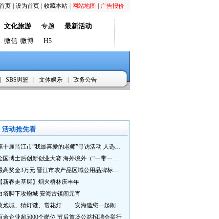
首页
|
设为首页
|
收藏本站
|
网站地图
|
广告报价
文化旅游
专题
最新活动
微信
微博
H5
|
SBS男篮
|
文体娱乐
|
政务公告
活动抢先看
第十届晋江市“我最喜爱的老师”寻访活动 人选推荐火热进行中 快来“秀”您最喜爱的老师
全国博士后创新创业大赛 海外境外（“一带一路”）赛七大赛道等你来战
最高奖金3万元 晋江市农产品区域公用品牌标识Logo及特色农产品包装设计征集活动正式启动
【新春走基层】烟火梧林庆丰年
白塔脚下攻炮城 安海古镇闹元宵
攻炮城、猜灯谜、赏花灯…… 安海邀您一起闹元宵
百余企业超5000个岗位 节后首场公益招聘会举行