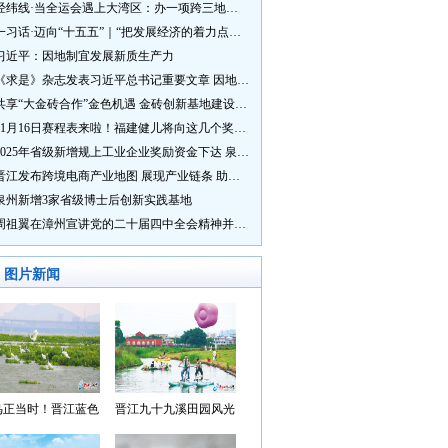
经纬线·当全运会遇上大湾区：办一项跨三地的赛事有多硬核？
一习话·迈向“十五五”｜“把发展经济的着力点放在实体经济上”
习近平：因地制宜发展新质生产力
《求是》杂志发表习近平总书记重要文章 因地制宜发展新质生产力
共享“大金砖合作”金色机遇 金砖创新基地建设成效显著
11月16日赛程表来啦！福建健儿将向这几个奖牌发起冲击→
2025年省级新增规上工业企业奖励资金下达 泉州市获补资金居全省首位
晋江发布跨境电商产业地图 展现产业链条 助力“晋品出海”
泉州新增3家省级博士后创新实践基地
周祖翼在漳州宣讲党的二十届四中全会精神并调研
图片新闻
鸟正当时！晋江蓝色
晋江九十九溪田园风光
湾成候鸟“冬日家园”
入选“世遗泉州·田园风