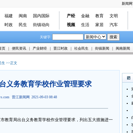
新闻网
福建
闽南
国内国际
产经
金融
教育
文明
时政
民生
街镇动向
视频
生活
家居
汽车
关键字:
首页
|
便民资讯
|
产业财经
|
晋江时政
|
社会民生
|
街镇新闻
|
闽南新闻
民生
>>正文
台义务教育学校作业管理要求
ews.com
晋江新闻网
2021-09-03 08:48
晋江市教育局出台义务教育学校作业管理要求，列出五大措施进一