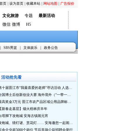
首页
|
设为首页
|
收藏本站
|
网站地图
|
广告报价
文化旅游
专题
最新活动
微信
微博
H5
|
SBS男篮
|
文体娱乐
|
政务公告
活动抢先看
第十届晋江市“我最喜爱的老师”寻访活动 人选推荐火热进行中 快来“秀”您最喜爱的老师
全国博士后创新创业大赛 海外境外（“一带一路”）赛七大赛道等你来战
最高奖金3万元 晋江市农产品区域公用品牌标识Logo及特色农产品包装设计征集活动正式启动
【新春走基层】烟火梧林庆丰年
白塔脚下攻炮城 安海古镇闹元宵
攻炮城、猜灯谜、赏花灯…… 安海邀您一起闹元宵
百余企业超5000个岗位 节后首场公益招聘会举行