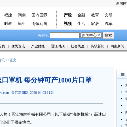
新闻网
福建
闽南
国内国际
产经
金融
教育
文明
时政
民生
街镇动向
视频
生活
家居
汽车
关键字:
首页
|
便民资讯
|
产业财经
|
晋江时政
|
社会民生
|
街镇新闻
|
闽南新闻
资讯
>>正文
口罩机 每分钟可产1000片口罩
ews.com
晋江新闻网
2020-04-03 11:24
00片！晋江海纳机械有限公司（以下简称“海纳机械”）高速口
行业处于领先地位。