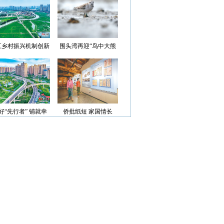
光”首批认定名单
江乡村振兴机制创新
围头湾再迎“鸟中大熊
案例获评省级优秀
猫”
好“先行者” 铺就幸
侨批纸短 家国情长
福路