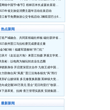
【网络中国节•春节】梧林百米长桌宴欢喜迎新春
2025年省文旅促消费主题年活动在泉启动
晋江春节免费旅游公交专线启动 2辆双层巴士8辆铛铛车带你游
热点新闻
打造产城融合、共同富裕磁灶样板 磁灶获评省级乡村振兴示范乡镇
2025泉州晋江马拉松赛完成赛道丈量
5金5银5铜！福建军团奏响“开门红”
纪录片《走近这片海》来晋江拍摄 茅盾文学奖得主麦家探寻晋江“海海”人生
洪良彬：以电商为轴玩转农业生态圈
解锁新身份 开启更深层次合作 九牧王成中国奥委会官方赞助商
全力防御台风“凤凰” 晋江沿海各镇先“风”而行
废弃矿山披绿装 多元修复换新颜 英林镇大觉山片区废弃矿山生态修复项目通过验收
意向成交额580万美元 晋企“尼日利亚行”收获满满
拿下鼎革奖、拉姆·查兰管理实践奖 安踏集团获企业管理权威奖项
最新新闻