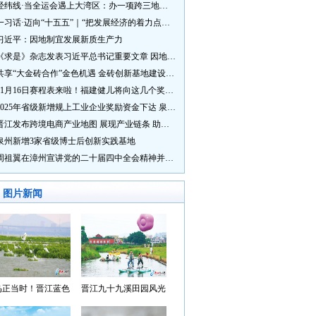
经纬线·当全运会遇上大湾区：办一项跨三地的赛事有多硬核？
一习话·迈向“十五五”｜“把发展经济的着力点放在实体经济上”
习近平：因地制宜发展新质生产力
《求是》杂志发表习近平总书记重要文章 因地制宜发展新质生产力
共享“大金砖合作”金色机遇 金砖创新基地建设成效显著
11月16日赛程表来啦！福建健儿将向这几个奖牌发起冲击→
2025年省级新增规上工业企业奖励资金下达 泉州市获补资金居全省首位
晋江发布跨境电商产业地图 展现产业链条 助力“晋品出海”
泉州新增3家省级博士后创新实践基地
周祖翼在漳州宣讲党的二十届四中全会精神并调研
图片新闻
鸟正当时！晋江蓝色
晋江九十九溪田园风光
湾成候鸟“冬日家园”
入选“世遗泉州·田园风