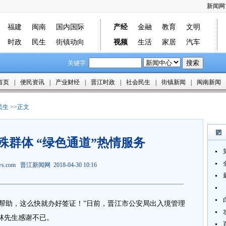
新闻网
福建
闽南
国内国际
产经
金融
教育
文明
时政
民生
街镇动向
视频
生活
家居
汽车
关键字:
首页
|
便民资讯
|
产业财经
|
晋江时政
|
社会民生
|
街镇新闻
|
闽南新闻
民生
>>正文
殊群体 “绿色通道”热情服务
ews.com
晋江新闻网
2018-04-30 10:16
的帮助，这么快就办好签证！”日前，晋江市公安局出入境管理
林先生感谢不已。