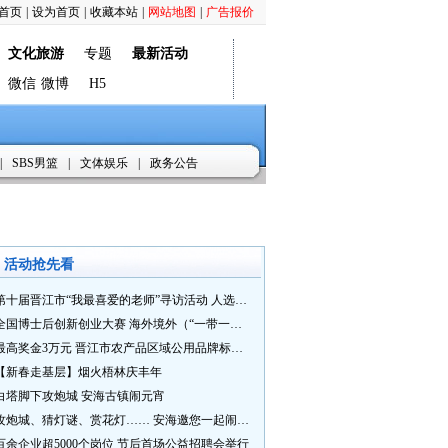
首页
|
设为首页
|
收藏本站
|
网站地图
|
广告报价
文化旅游
专题
最新活动
微信
微博
H5
|
SBS男篮
|
文体娱乐
|
政务公告
活动抢先看
第十届晋江市“我最喜爱的老师”寻访活动 人选推荐火热进行中 快来“秀”您最喜爱的老师
全国博士后创新创业大赛 海外境外（“一带一路”）赛七大赛道等你来战
最高奖金3万元 晋江市农产品区域公用品牌标识Logo及特色农产品包装设计征集活动正式启动
【新春走基层】烟火梧林庆丰年
白塔脚下攻炮城 安海古镇闹元宵
攻炮城、猜灯谜、赏花灯…… 安海邀您一起闹元宵
百余企业超5000个岗位 节后首场公益招聘会举行