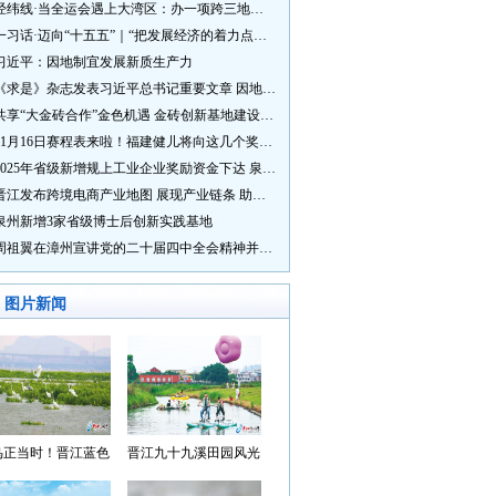
经纬线·当全运会遇上大湾区：办一项跨三地的赛事有多硬核？
一习话·迈向“十五五”｜“把发展经济的着力点放在实体经济上”
习近平：因地制宜发展新质生产力
《求是》杂志发表习近平总书记重要文章 因地制宜发展新质生产力
共享“大金砖合作”金色机遇 金砖创新基地建设成效显著
11月16日赛程表来啦！福建健儿将向这几个奖牌发起冲击→
2025年省级新增规上工业企业奖励资金下达 泉州市获补资金居全省首位
晋江发布跨境电商产业地图 展现产业链条 助力“晋品出海”
泉州新增3家省级博士后创新实践基地
周祖翼在漳州宣讲党的二十届四中全会精神并调研
图片新闻
鸟正当时！晋江蓝色
晋江九十九溪田园风光
湾成候鸟“冬日家园”
入选“世遗泉州·田园风