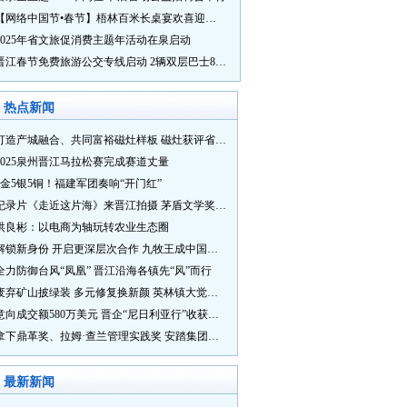
【网络中国节•春节】梧林百米长桌宴欢喜迎新春
2025年省文旅促消费主题年活动在泉启动
晋江春节免费旅游公交专线启动 2辆双层巴士8辆铛铛车带你游
热点新闻
打造产城融合、共同富裕磁灶样板 磁灶获评省级乡村振兴示范乡镇
2025泉州晋江马拉松赛完成赛道丈量
5金5银5铜！福建军团奏响“开门红”
纪录片《走近这片海》来晋江拍摄 茅盾文学奖得主麦家探寻晋江“海海”人生
洪良彬：以电商为轴玩转农业生态圈
解锁新身份 开启更深层次合作 九牧王成中国奥委会官方赞助商
全力防御台风“凤凰” 晋江沿海各镇先“风”而行
废弃矿山披绿装 多元修复换新颜 英林镇大觉山片区废弃矿山生态修复项目通过验收
意向成交额580万美元 晋企“尼日利亚行”收获满满
拿下鼎革奖、拉姆·查兰管理实践奖 安踏集团获企业管理权威奖项
最新新闻