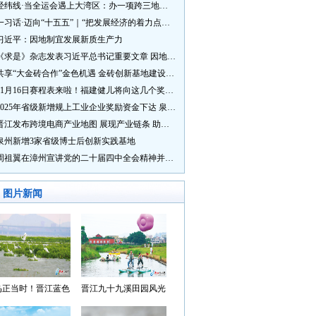
经纬线·当全运会遇上大湾区：办一项跨三地的赛事有多硬核？
一习话·迈向“十五五”｜“把发展经济的着力点放在实体经济上”
习近平：因地制宜发展新质生产力
《求是》杂志发表习近平总书记重要文章 因地制宜发展新质生产力
共享“大金砖合作”金色机遇 金砖创新基地建设成效显著
11月16日赛程表来啦！福建健儿将向这几个奖牌发起冲击→
2025年省级新增规上工业企业奖励资金下达 泉州市获补资金居全省首位
晋江发布跨境电商产业地图 展现产业链条 助力“晋品出海”
泉州新增3家省级博士后创新实践基地
周祖翼在漳州宣讲党的二十届四中全会精神并调研
图片新闻
鸟正当时！晋江蓝色
晋江九十九溪田园风光
湾成候鸟“冬日家园”
入选“世遗泉州·田园风