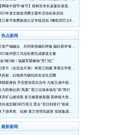
【网络中国节•春节】梧林百米长桌宴欢喜迎新春
2025年省文旅促消费主题年活动在泉启动
晋江春节免费旅游公交专线启动 2辆双层巴士8辆铛铛车带你游
热点新闻
打造产城融合、共同富裕磁灶样板 磁灶获评省级乡村振兴示范乡镇
2025泉州晋江马拉松赛完成赛道丈量
5金5银5铜！福建军团奏响“开门红”
纪录片《走近这片海》来晋江拍摄 茅盾文学奖得主麦家探寻晋江“海海”人生
洪良彬：以电商为轴玩转农业生态圈
解锁新身份 开启更深层次合作 九牧王成中国奥委会官方赞助商
全力防御台风“凤凰” 晋江沿海各镇先“风”而行
废弃矿山披绿装 多元修复换新颜 英林镇大觉山片区废弃矿山生态修复项目通过验收
意向成交额580万美元 晋企“尼日利亚行”收获满满
拿下鼎革奖、拉姆·查兰管理实践奖 安踏集团获企业管理权威奖项
最新新闻