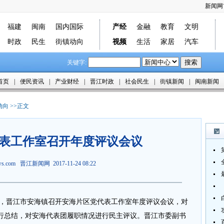
新闻网
福建
闽南
国内国际
产经
金融
教育
文明
时政
民生
街镇动向
视频
生活
家居
汽车
关键字:
首页
|
便民资讯
|
产业财经
|
晋江时政
|
社会民生
|
街镇新闻
|
闽南新闻
动向
>>正文
表工作室召开年度评议会议
ews.com
晋江新闻网
2017-11-24 08:22
午，晋江市安海镇召开安海片区党代表工作室年度评议会议，对
行总结，对安海代表团履职情况进行民主评议。晋江市委副书