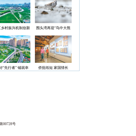
光”首批认定名单
江乡村振兴机制创新
围头湾再迎“鸟中大熊
案例获评省级优秀
猫”
好“先行者” 铺就幸
侨批纸短 家国情长
福路
00728号