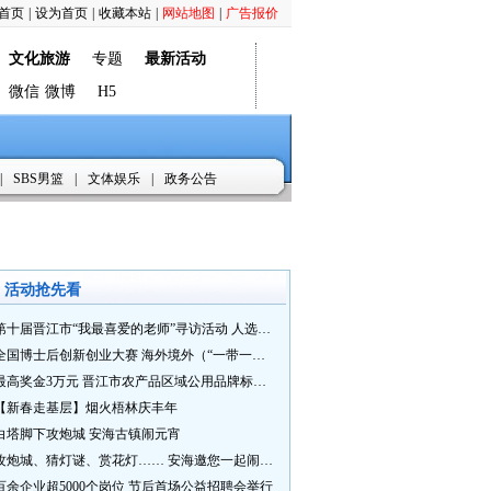
首页
|
设为首页
|
收藏本站
|
网站地图
|
广告报价
文化旅游
专题
最新活动
微信
微博
H5
|
SBS男篮
|
文体娱乐
|
政务公告
活动抢先看
第十届晋江市“我最喜爱的老师”寻访活动 人选推荐火热进行中 快来“秀”您最喜爱的老师
全国博士后创新创业大赛 海外境外（“一带一路”）赛七大赛道等你来战
最高奖金3万元 晋江市农产品区域公用品牌标识Logo及特色农产品包装设计征集活动正式启动
【新春走基层】烟火梧林庆丰年
白塔脚下攻炮城 安海古镇闹元宵
攻炮城、猜灯谜、赏花灯…… 安海邀您一起闹元宵
百余企业超5000个岗位 节后首场公益招聘会举行