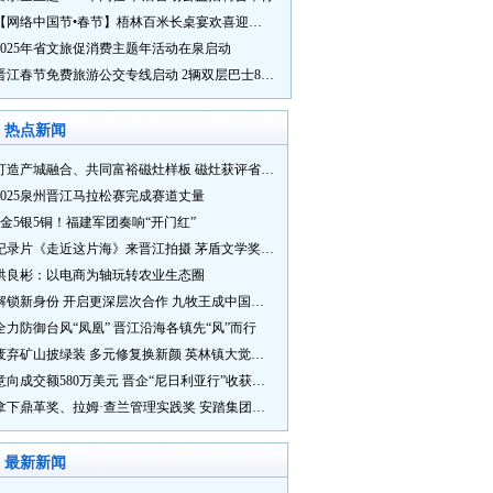
【网络中国节•春节】梧林百米长桌宴欢喜迎新春
2025年省文旅促消费主题年活动在泉启动
晋江春节免费旅游公交专线启动 2辆双层巴士8辆铛铛车带你游
热点新闻
打造产城融合、共同富裕磁灶样板 磁灶获评省级乡村振兴示范乡镇
2025泉州晋江马拉松赛完成赛道丈量
5金5银5铜！福建军团奏响“开门红”
纪录片《走近这片海》来晋江拍摄 茅盾文学奖得主麦家探寻晋江“海海”人生
洪良彬：以电商为轴玩转农业生态圈
解锁新身份 开启更深层次合作 九牧王成中国奥委会官方赞助商
全力防御台风“凤凰” 晋江沿海各镇先“风”而行
废弃矿山披绿装 多元修复换新颜 英林镇大觉山片区废弃矿山生态修复项目通过验收
意向成交额580万美元 晋企“尼日利亚行”收获满满
拿下鼎革奖、拉姆·查兰管理实践奖 安踏集团获企业管理权威奖项
最新新闻