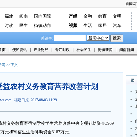
新闻网
福建
闽南
国内国际
产经
金融
教育
文明
时政
民生
街镇动向
视频
生活
家居
汽车
关键字:
首页
|
便民资讯
|
产业财经
|
晋江时政
|
社会民生
|
街镇新闻
|
闽南新闻
新闻
>>正文
受益农村义务教育营养改善计划
news.com 福建日报 2017-08-03 11:29
村义务教育寄宿制学校学生营养改善中央专项补助资金3969
万元和寄宿生生活补助资金3183万元。