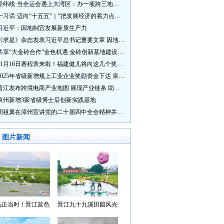
经纬线·当全运会遇上大湾区：办一项跨三地的赛事有多硬核？
一习话·迈向“十五五”｜“把发展经济的着力点放在实体经济上”
习近平：因地制宜发展新质生产力
《求是》杂志发表习近平总书记重要文章 因地制宜发展新质生产力
共享“大金砖合作”金色机遇 金砖创新基地建设成效显著
11月16日赛程表来啦！福建健儿将向这几个奖牌发起冲击→
2025年省级新增规上工业企业奖励资金下达 泉州市获补资金居全省首位
晋江发布跨境电商产业地图 展现产业链条 助力“晋品出海”
泉州新增3家省级博士后创新实践基地
周祖翼在漳州宣讲党的二十届四中全会精神并调研
图片新闻
鸟正当时！晋江蓝色
晋江九十九溪田园风光
湾成候鸟“冬日家园”
入选“世遗泉州·田园风