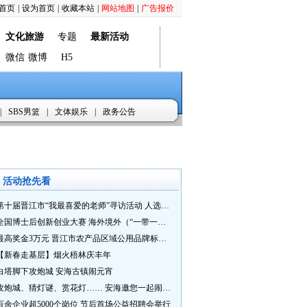
首页
|
设为首页
|
收藏本站
|
网站地图
|
广告报价
文化旅游
专题
最新活动
微信
微博
H5
|
SBS男篮
|
文体娱乐
|
政务公告
活动抢先看
第十届晋江市“我最喜爱的老师”寻访活动 人选推荐火热进行中 快来“秀”您最喜爱的老师
全国博士后创新创业大赛 海外境外（“一带一路”）赛七大赛道等你来战
最高奖金3万元 晋江市农产品区域公用品牌标识Logo及特色农产品包装设计征集活动正式启动
【新春走基层】烟火梧林庆丰年
白塔脚下攻炮城 安海古镇闹元宵
攻炮城、猜灯谜、赏花灯…… 安海邀您一起闹元宵
百余企业超5000个岗位 节后首场公益招聘会举行