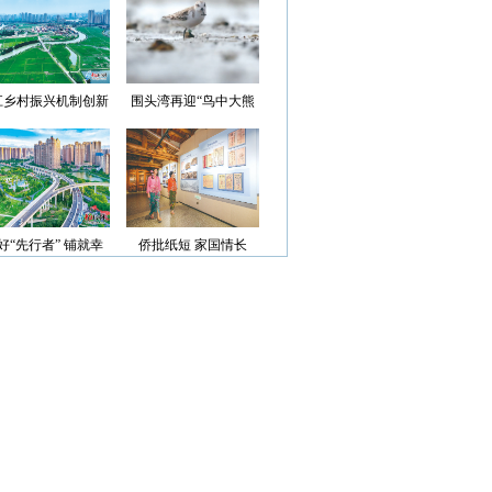
光”首批认定名单
江乡村振兴机制创新
围头湾再迎“鸟中大熊
案例获评省级优秀
猫”
好“先行者” 铺就幸
侨批纸短 家国情长
福路