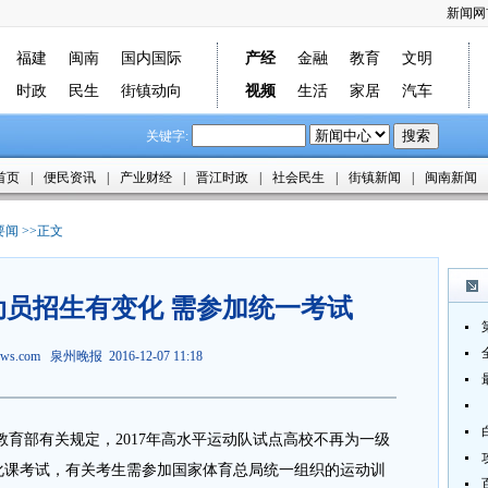
新闻网
福建
闽南
国内国际
产经
金融
教育
文明
时政
民生
街镇动向
视频
生活
家居
汽车
关键字:
首页
|
便民资讯
|
产业财经
|
晋江时政
|
社会民生
|
街镇新闻
|
闽南新闻
要闻
>>正文
运动员招生有变化 需参加统一考试
news.com 泉州晚报 2016-12-07 11:18
部有关规定，2017年高水平运动队试点高校不再为一级
文化课考试，有关考生需参加国家体育总局统一组织的运动训