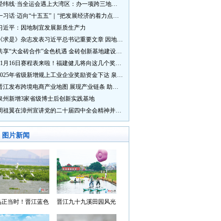
经纬线·当全运会遇上大湾区：办一项跨三地的赛事有多硬核？
一习话·迈向“十五五”｜“把发展经济的着力点放在实体经济上”
习近平：因地制宜发展新质生产力
《求是》杂志发表习近平总书记重要文章 因地制宜发展新质生产力
共享“大金砖合作”金色机遇 金砖创新基地建设成效显著
11月16日赛程表来啦！福建健儿将向这几个奖牌发起冲击→
2025年省级新增规上工业企业奖励资金下达 泉州市获补资金居全省首位
晋江发布跨境电商产业地图 展现产业链条 助力“晋品出海”
泉州新增3家省级博士后创新实践基地
周祖翼在漳州宣讲党的二十届四中全会精神并调研
图片新闻
鸟正当时！晋江蓝色
晋江九十九溪田园风光
湾成候鸟“冬日家园”
入选“世遗泉州·田园风