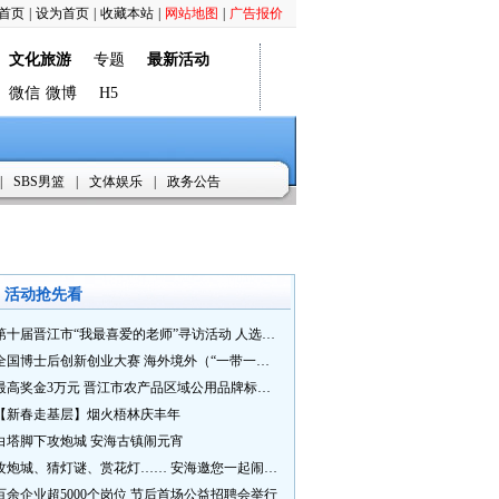
首页
|
设为首页
|
收藏本站
|
网站地图
|
广告报价
文化旅游
专题
最新活动
微信
微博
H5
|
SBS男篮
|
文体娱乐
|
政务公告
活动抢先看
第十届晋江市“我最喜爱的老师”寻访活动 人选推荐火热进行中 快来“秀”您最喜爱的老师
全国博士后创新创业大赛 海外境外（“一带一路”）赛七大赛道等你来战
最高奖金3万元 晋江市农产品区域公用品牌标识Logo及特色农产品包装设计征集活动正式启动
【新春走基层】烟火梧林庆丰年
白塔脚下攻炮城 安海古镇闹元宵
攻炮城、猜灯谜、赏花灯…… 安海邀您一起闹元宵
百余企业超5000个岗位 节后首场公益招聘会举行