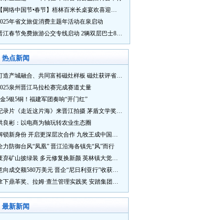
【网络中国节•春节】梧林百米长桌宴欢喜迎新春
2025年省文旅促消费主题年活动在泉启动
晋江春节免费旅游公交专线启动 2辆双层巴士8辆铛铛车带你游
热点新闻
打造产城融合、共同富裕磁灶样板 磁灶获评省级乡村振兴示范乡镇
2025泉州晋江马拉松赛完成赛道丈量
5金5银5铜！福建军团奏响“开门红”
纪录片《走近这片海》来晋江拍摄 茅盾文学奖得主麦家探寻晋江“海海”人生
洪良彬：以电商为轴玩转农业生态圈
解锁新身份 开启更深层次合作 九牧王成中国奥委会官方赞助商
全力防御台风“凤凰” 晋江沿海各镇先“风”而行
废弃矿山披绿装 多元修复换新颜 英林镇大觉山片区废弃矿山生态修复项目通过验收
意向成交额580万美元 晋企“尼日利亚行”收获满满
拿下鼎革奖、拉姆·查兰管理实践奖 安踏集团获企业管理权威奖项
最新新闻