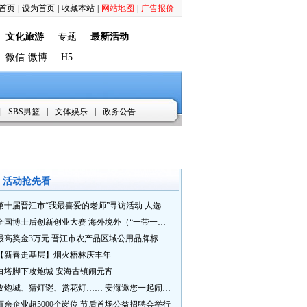
首页
|
设为首页
|
收藏本站
|
网站地图
|
广告报价
文化旅游
专题
最新活动
微信
微博
H5
|
SBS男篮
|
文体娱乐
|
政务公告
活动抢先看
第十届晋江市“我最喜爱的老师”寻访活动 人选推荐火热进行中 快来“秀”您最喜爱的老师
全国博士后创新创业大赛 海外境外（“一带一路”）赛七大赛道等你来战
最高奖金3万元 晋江市农产品区域公用品牌标识Logo及特色农产品包装设计征集活动正式启动
【新春走基层】烟火梧林庆丰年
白塔脚下攻炮城 安海古镇闹元宵
攻炮城、猜灯谜、赏花灯…… 安海邀您一起闹元宵
百余企业超5000个岗位 节后首场公益招聘会举行