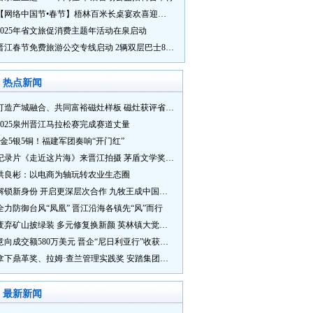
【网络中国节•春节】梧林百米长桌宴欢喜迎新春
2025年省文旅促消费主题年活动在泉启动
晋江春节免费旅游公交专线启动 2辆双层巴士8辆铛铛车带你游
热点新闻
打造产城融合、共同富裕磁灶样板 磁灶获评省级乡村振兴示范乡镇
2025泉州晋江马拉松赛完成赛道丈量
5金5银5铜！福建军团奏响“开门红”
纪录片《走近这片海》来晋江拍摄 茅盾文学奖得主麦家探寻晋江“海海”人生
洪良彬：以电商为轴玩转农业生态圈
解锁新身份 开启更深层次合作 九牧王成中国奥委会官方赞助商
全力防御台风“凤凰” 晋江沿海各镇先“风”而行
废弃矿山披绿装 多元修复换新颜 英林镇大觉山片区废弃矿山生态修复项目通过验收
意向成交额580万美元 晋企“尼日利亚行”收获满满
拿下鼎革奖、拉姆·查兰管理实践奖 安踏集团获企业管理权威奖项
最新新闻