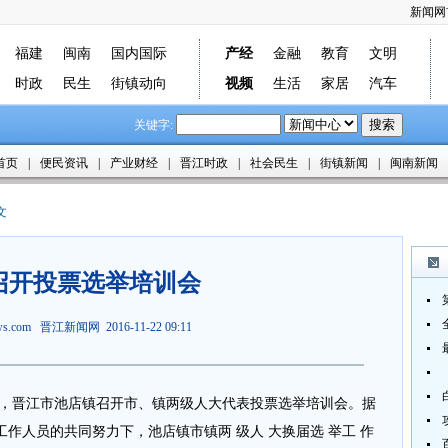
新闻网
福建
闽南
国内国际
产经
金融
教育
文明
时政
民生
街镇动向
视频
生活
家居
汽车
关键字:
首页
|
便民资讯
|
产业财经
|
晋江时政
|
社会民生
|
街镇新闻
|
闽南新闻
文
召开投票选举培训会
ews.com
晋江新闻网
2016-11-22 09:11
午，晋江市池店镇召开市、镇两级人大代表投票选举培训会。据
作人员的共同努力下，池店镇市镇两 级人 大换届选 举工 作