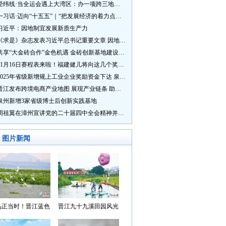
经纬线·当全运会遇上大湾区：办一项跨三地的赛事有多硬核？
一习话·迈向“十五五”｜“把发展经济的着力点放在实体经济上”
习近平：因地制宜发展新质生产力
《求是》杂志发表习近平总书记重要文章 因地制宜发展新质生产力
共享“大金砖合作”金色机遇 金砖创新基地建设成效显著
11月16日赛程表来啦！福建健儿将向这几个奖牌发起冲击→
2025年省级新增规上工业企业奖励资金下达 泉州市获补资金居全省首位
晋江发布跨境电商产业地图 展现产业链条 助力“晋品出海”
泉州新增3家省级博士后创新实践基地
周祖翼在漳州宣讲党的二十届四中全会精神并调研
图片新闻
鸟正当时！晋江蓝色
晋江九十九溪田园风光
湾成候鸟“冬日家园”
入选“世遗泉州·田园风