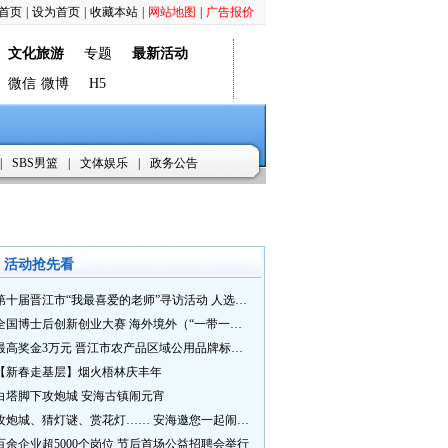
首页
|
设为首页
|
收藏本站
|
网站地图
|
广告报价
文化旅游
专题
最新活动
微信
微博
H5
|
SBS男篮
|
文体娱乐
|
政务公告
活动抢先看
第十届晋江市“我最喜爱的老师”寻访活动 人选推荐火热进行中 快来“秀”您最喜爱的老师
全国博士后创新创业大赛 海外境外（“一带一路”）赛七大赛道等你来战
最高奖金3万元 晋江市农产品区域公用品牌标识Logo及特色农产品包装设计征集活动正式启动
【新春走基层】烟火梧林庆丰年
白塔脚下攻炮城 安海古镇闹元宵
攻炮城、猜灯谜、赏花灯…… 安海邀您一起闹元宵
百余企业超5000个岗位 节后首场公益招聘会举行