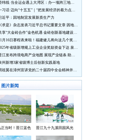
经纬线·当全运会遇上大湾区：办一项跨三地的赛事有多硬核？
一习话·迈向“十五五”｜“把发展经济的着力点放在实体经济上”
习近平：因地制宜发展新质生产力
《求是》杂志发表习近平总书记重要文章 因地制宜发展新质生产力
共享“大金砖合作”金色机遇 金砖创新基地建设成效显著
11月16日赛程表来啦！福建健儿将向这几个奖牌发起冲击→
2025年省级新增规上工业企业奖励资金下达 泉州市获补资金居全省首位
晋江发布跨境电商产业地图 展现产业链条 助力“晋品出海”
泉州新增3家省级博士后创新实践基地
周祖翼在漳州宣讲党的二十届四中全会精神并调研
图片新闻
鸟正当时！晋江蓝色
晋江九十九溪田园风光
湾成候鸟“冬日家园”
入选“世遗泉州·田园风