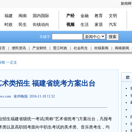
新闻网
福建
闽南
国内国际
产经
金融
教育
文明
时政
民生
街镇动向
视频
生活
家居
汽车
关键字:
首页
|
便民资讯
|
产业财经
|
晋江时政
|
社会民生
|
街镇新闻
|
闽南新闻
新闻
>>正文
校艺术类招生 福建省统考方案出台
news.com 泉州晚报 2016-11-18 11:52
招生福建省级统一考试(简称“艺术省统考”)方案出台，凡报考
艺术类以及高职招考面向中职生考试的美术类、音乐类考生，均