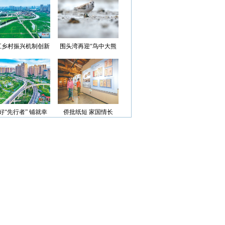
光”首批认定名单
江乡村振兴机制创新
围头湾再迎“鸟中大熊
案例获评省级优秀
猫”
好“先行者” 铺就幸
侨批纸短 家国情长
福路