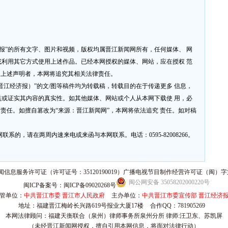
济报”的所有文字、图片和视频，版权均属晋江新闻网所有，任何媒体、 网
利用其它方式使用上述作品。已经本网授权的媒体、网站，应在授权 范
反上述声明者，本网将追究其相关法律责任。
网或晋江经济报）”的文/图等稿件均为转载稿，转载目的在于传递更多 信息，
或证实其内容的真实性。如其他媒体、网站或个人从本网下载使 用，必
律责任。如擅自篡改为“来源：晋江新闻网”，本网将依法追究 责任。如对稿
系的，请在两周内速来电或来函与本网联系。电话：0595-82008266。
信息服务许可证（许可证号：35120190019）广播电视节目制作经营许可证（闽）字第
闽公网安备 35058202000220号
闽ICP备案号：闽ICP备09020268号
管单位：
中共晋江市委 晋江市人民政府
主办单位：
中共晋江市委宣传部 晋江经济
地址：福建晋江梅岭长兴路619号报业大厦17楼
合作QQ：781905269
本网法律顾问：福建天衡联合（泉州）律师事务所泉州分所 律师:汪卫东、苏凯屏
（未经晋江新闻网授权，擅自引用本网信息，将面对法律行动）