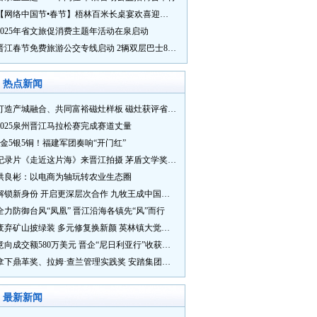
【网络中国节•春节】梧林百米长桌宴欢喜迎新春
2025年省文旅促消费主题年活动在泉启动
晋江春节免费旅游公交专线启动 2辆双层巴士8辆铛铛车带你游
热点新闻
打造产城融合、共同富裕磁灶样板 磁灶获评省级乡村振兴示范乡镇
2025泉州晋江马拉松赛完成赛道丈量
5金5银5铜！福建军团奏响“开门红”
纪录片《走近这片海》来晋江拍摄 茅盾文学奖得主麦家探寻晋江“海海”人生
洪良彬：以电商为轴玩转农业生态圈
解锁新身份 开启更深层次合作 九牧王成中国奥委会官方赞助商
全力防御台风“凤凰” 晋江沿海各镇先“风”而行
废弃矿山披绿装 多元修复换新颜 英林镇大觉山片区废弃矿山生态修复项目通过验收
意向成交额580万美元 晋企“尼日利亚行”收获满满
拿下鼎革奖、拉姆·查兰管理实践奖 安踏集团获企业管理权威奖项
最新新闻