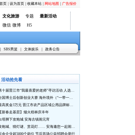
首页
|
设为首页
|
收藏本站
|
网站地图
|
广告报价
文化旅游
专题
最新活动
微信
微博
H5
|
SBS男篮
|
文体娱乐
|
政务公告
活动抢先看
第十届晋江市“我最喜爱的老师”寻访活动 人选推荐火热进行中 快来“秀”您最喜爱的老师
全国博士后创新创业大赛 海外境外（“一带一路”）赛七大赛道等你来战
最高奖金3万元 晋江市农产品区域公用品牌标识Logo及特色农产品包装设计征集活动正式启动
【新春走基层】烟火梧林庆丰年
白塔脚下攻炮城 安海古镇闹元宵
攻炮城、猜灯谜、赏花灯…… 安海邀您一起闹元宵
百余企业超5000个岗位 节后首场公益招聘会举行