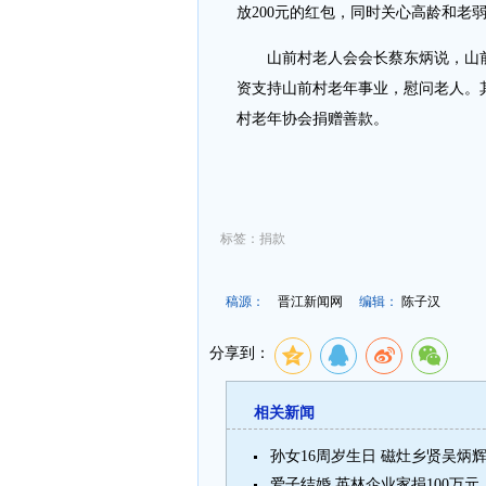
放200元的红包，同时关心高龄和老
山前村老人会会长蔡东炳说，山前
资支持山前村老年事业，慰问老人。
村老年协会捐赠善款。
标签：捐款
稿源：
晋江新闻网
编辑：
陈子汉
分享到：
相关新闻
孙女16周岁生日 磁灶乡贤吴炳辉
爱子结婚 英林企业家捐100万元