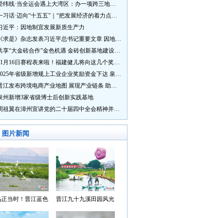
经纬线·当全运会遇上大湾区：办一项跨三地的赛事有多硬核？
一习话·迈向“十五五”｜“把发展经济的着力点放在实体经济上”
习近平：因地制宜发展新质生产力
《求是》杂志发表习近平总书记重要文章 因地制宜发展新质生产力
共享“大金砖合作”金色机遇 金砖创新基地建设成效显著
11月16日赛程表来啦！福建健儿将向这几个奖牌发起冲击→
2025年省级新增规上工业企业奖励资金下达 泉州市获补资金居全省首位
晋江发布跨境电商产业地图 展现产业链条 助力“晋品出海”
泉州新增3家省级博士后创新实践基地
周祖翼在漳州宣讲党的二十届四中全会精神并调研
图片新闻
鸟正当时！晋江蓝色
晋江九十九溪田园风光
湾成候鸟“冬日家园”
入选“世遗泉州·田园风