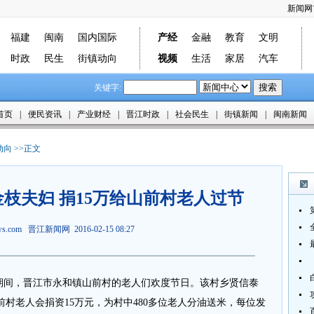
新闻网
福建
闽南
国内国际
产经
金融
教育
文明
时政
民生
街镇动向
视频
生活
家居
汽车
关键字:
首页
|
便民资讯
|
产业财经
|
晋江时政
|
社会民生
|
街镇新闻
|
闽南新闻
动向
>>正文
枝夫妇 捐15万给山前村老人过节
ews.com
晋江新闻网
2016-02-15 08:27
期间，晋江市永和镇山前村的老人们欢度节日。该村乡贤信泰
村老人会捐资15万元，为村中480多位老人分油送米，每位发