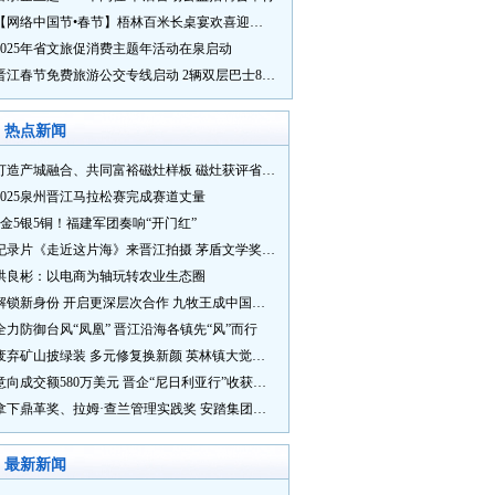
【网络中国节•春节】梧林百米长桌宴欢喜迎新春
2025年省文旅促消费主题年活动在泉启动
晋江春节免费旅游公交专线启动 2辆双层巴士8辆铛铛车带你游
热点新闻
打造产城融合、共同富裕磁灶样板 磁灶获评省级乡村振兴示范乡镇
2025泉州晋江马拉松赛完成赛道丈量
5金5银5铜！福建军团奏响“开门红”
纪录片《走近这片海》来晋江拍摄 茅盾文学奖得主麦家探寻晋江“海海”人生
洪良彬：以电商为轴玩转农业生态圈
解锁新身份 开启更深层次合作 九牧王成中国奥委会官方赞助商
全力防御台风“凤凰” 晋江沿海各镇先“风”而行
废弃矿山披绿装 多元修复换新颜 英林镇大觉山片区废弃矿山生态修复项目通过验收
意向成交额580万美元 晋企“尼日利亚行”收获满满
拿下鼎革奖、拉姆·查兰管理实践奖 安踏集团获企业管理权威奖项
最新新闻