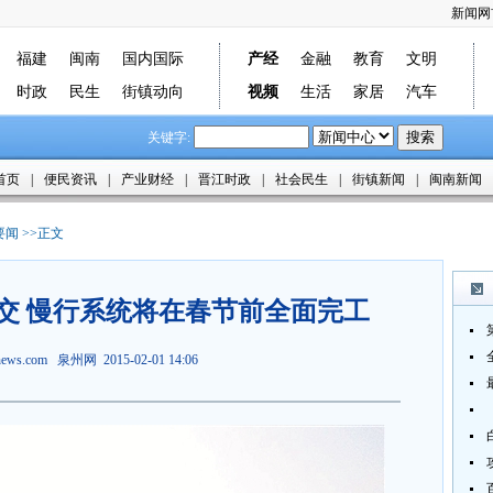
新闻网
福建
闽南
国内国际
产经
金融
教育
文明
时政
民生
街镇动向
视频
生活
家居
汽车
关键字:
首页
|
便民资讯
|
产业财经
|
晋江时政
|
社会民生
|
街镇新闻
|
闽南新闻
要闻
>>正文
交 慢行系统将在春节前全面完工
jnews.com 泉州网 2015-02-01 14:06