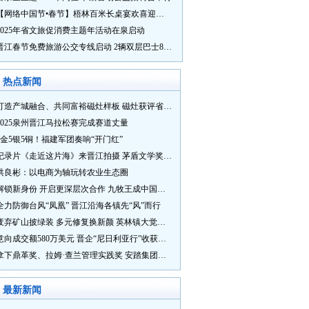
【网络中国节•春节】梧林百米长桌宴欢喜迎新春
2025年省文旅促消费主题年活动在泉启动
晋江春节免费旅游公交专线启动 2辆双层巴士8辆铛铛车带你游
热点新闻
打造产城融合、共同富裕磁灶样板 磁灶获评省级乡村振兴示范乡镇
2025泉州晋江马拉松赛完成赛道丈量
5金5银5铜！福建军团奏响“开门红”
纪录片《走近这片海》来晋江拍摄 茅盾文学奖得主麦家探寻晋江“海海”人生
洪良彬：以电商为轴玩转农业生态圈
解锁新身份 开启更深层次合作 九牧王成中国奥委会官方赞助商
全力防御台风“凤凰” 晋江沿海各镇先“风”而行
废弃矿山披绿装 多元修复换新颜 英林镇大觉山片区废弃矿山生态修复项目通过验收
意向成交额580万美元 晋企“尼日利亚行”收获满满
拿下鼎革奖、拉姆·查兰管理实践奖 安踏集团获企业管理权威奖项
最新新闻