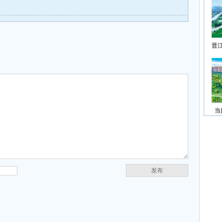
晋
当
发布