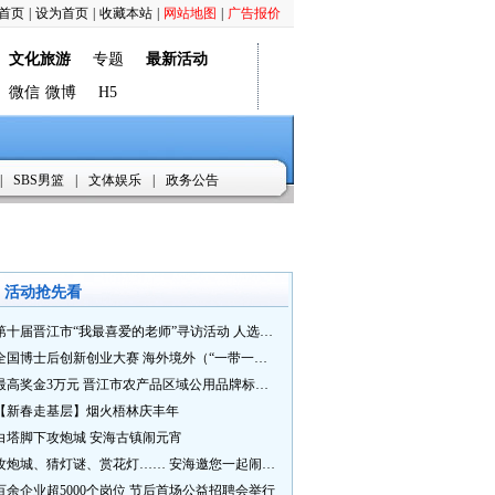
首页
|
设为首页
|
收藏本站
|
网站地图
|
广告报价
文化旅游
专题
最新活动
微信
微博
H5
|
SBS男篮
|
文体娱乐
|
政务公告
活动抢先看
第十届晋江市“我最喜爱的老师”寻访活动 人选推荐火热进行中 快来“秀”您最喜爱的老师
全国博士后创新创业大赛 海外境外（“一带一路”）赛七大赛道等你来战
最高奖金3万元 晋江市农产品区域公用品牌标识Logo及特色农产品包装设计征集活动正式启动
【新春走基层】烟火梧林庆丰年
白塔脚下攻炮城 安海古镇闹元宵
攻炮城、猜灯谜、赏花灯…… 安海邀您一起闹元宵
百余企业超5000个岗位 节后首场公益招聘会举行