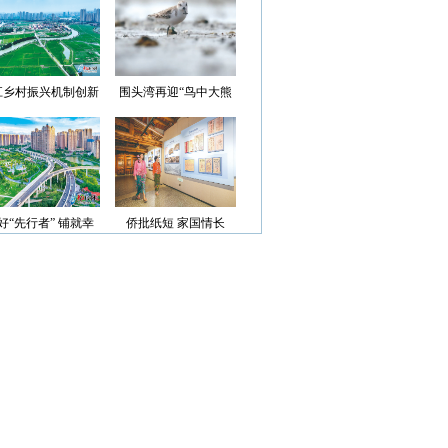
光”首批认定名单
江乡村振兴机制创新
围头湾再迎“鸟中大熊
案例获评省级优秀
猫”
好“先行者” 铺就幸
侨批纸短 家国情长
福路