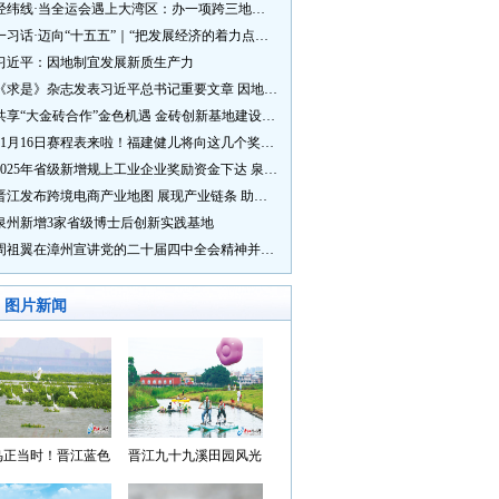
经纬线·当全运会遇上大湾区：办一项跨三地的赛事有多硬核？
一习话·迈向“十五五”｜“把发展经济的着力点放在实体经济上”
习近平：因地制宜发展新质生产力
《求是》杂志发表习近平总书记重要文章 因地制宜发展新质生产力
共享“大金砖合作”金色机遇 金砖创新基地建设成效显著
11月16日赛程表来啦！福建健儿将向这几个奖牌发起冲击→
2025年省级新增规上工业企业奖励资金下达 泉州市获补资金居全省首位
晋江发布跨境电商产业地图 展现产业链条 助力“晋品出海”
泉州新增3家省级博士后创新实践基地
周祖翼在漳州宣讲党的二十届四中全会精神并调研
图片新闻
鸟正当时！晋江蓝色
晋江九十九溪田园风光
湾成候鸟“冬日家园”
入选“世遗泉州·田园风