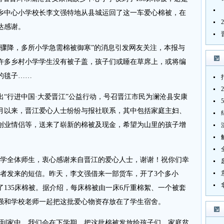
乡中心小学校长李文强特地从县城运回了这一车爱心棉被，在
达感谢。
骤降，多所小学急需棉被御寒”的消息引发网友关注，本报与
许多乡村小学学生没有被子盖，孩子们或睡在草席上，或将编
的毯子……
推出“行进中国·大爱晋江”公益行动，号召晋江市民为澜沧县安康
月以来，晋江爱心人士纷纷与报社联系，其中包括家庭主妇、
创业情侣等，送来了崭新的棉被及现金，希望为山里的孩子增
学全体师生，衷心感谢来自晋江的爱心人士，谢谢！祝你们幸
记者发来的短信。昨天，李文强借来一部货车，开了3个多小
135床棉被。据介绍，每床棉被由一床6斤重棉絮、一个被套
强和学校老师一起把这批爱心物资存放在了学生宿舍。
到家中。我们会在下学期，把这批棉被发放给孩子们，家庭贫