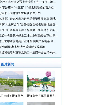
经纬线·当全运会遇上大湾区：办一项跨三地的赛事有多硬核？
一习话·迈向“十五五”｜“把发展经济的着力点放在实体经济上”
习近平：因地制宜发展新质生产力
《求是》杂志发表习近平总书记重要文章 因地制宜发展新质生产力
共享“大金砖合作”金色机遇 金砖创新基地建设成效显著
11月16日赛程表来啦！福建健儿将向这几个奖牌发起冲击→
2025年省级新增规上工业企业奖励资金下达 泉州市获补资金居全省首位
晋江发布跨境电商产业地图 展现产业链条 助力“晋品出海”
泉州新增3家省级博士后创新实践基地
周祖翼在漳州宣讲党的二十届四中全会精神并调研
图片新闻
鸟正当时！晋江蓝色
晋江九十九溪田园风光
湾成候鸟“冬日家园”
入选“世遗泉州·田园风