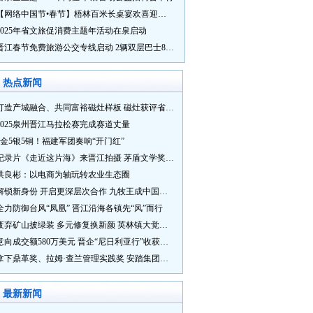
【网络中国节•春节】梧林百米长桌宴欢喜迎新春
2025年省文旅促消费主题年活动在泉启动
晋江春节免费旅游公交专线启动 2辆双层巴士8辆铛铛车带你游
热点新闻
打造产城融合、共同富裕磁灶样板 磁灶获评省级乡村振兴示范乡镇
2025泉州晋江马拉松赛完成赛道丈量
5金5银5铜！福建军团奏响“开门红”
纪录片《走近这片海》来晋江拍摄 茅盾文学奖得主麦家探寻晋江“海海”人生
洪良彬：以电商为轴玩转农业生态圈
解锁新身份 开启更深层次合作 九牧王成中国奥委会官方赞助商
全力防御台风“凤凰” 晋江沿海各镇先“风”而行
废弃矿山披绿装 多元修复换新颜 英林镇大觉山片区废弃矿山生态修复项目通过验收
意向成交额580万美元 晋企“尼日利亚行”收获满满
拿下鼎革奖、拉姆·查兰管理实践奖 安踏集团获企业管理权威奖项
最新新闻