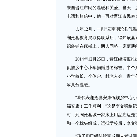
来自晋江市民的温暖和关爱。当天，
电话和短信中，他一再对晋江市民表
去年12月，一则“云南澜沧县气温
澜沧县教育局取得联系后，得知该县
织袋铺在床板上，两人同挤一床薄薄
2014年12月25日，晋江经济报
佤族乡中心小学捐赠过冬棉被。半个
小学校长、个体户、村老人会、青年
添几分温暖。
“我代表澜沧县安康佤族乡中心小
福安康！工作顺利！”这是李文强给
时，到澜沧县城一家床上用品店运走了
和一个枕头组成，运抵学校后，李文
“孩子们已经陆续完成期末考试回