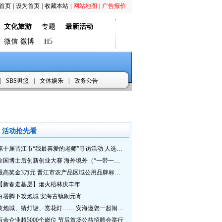
首页
|
设为首页
|
收藏本站
|
网站地图
|
广告报价
文化旅游
专题
最新活动
微信
微博
H5
|
SBS男篮
|
文体娱乐
|
政务公告
活动抢先看
第十届晋江市“我最喜爱的老师”寻访活动 人选推荐火热进行中 快来“秀”您最喜爱的老师
全国博士后创新创业大赛 海外境外（“一带一路”）赛七大赛道等你来战
最高奖金3万元 晋江市农产品区域公用品牌标识Logo及特色农产品包装设计征集活动正式启动
【新春走基层】烟火梧林庆丰年
白塔脚下攻炮城 安海古镇闹元宵
攻炮城、猜灯谜、赏花灯…… 安海邀您一起闹元宵
百余企业超5000个岗位 节后首场公益招聘会举行