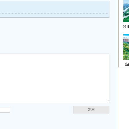
晋
当
发布