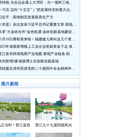
经纬线·当全运会遇上大湾区：办一项跨三地的赛事有多硬核？
一习话·迈向“十五五”｜“把发展经济的着力点放在实体经济上”
习近平：因地制宜发展新质生产力
《求是》杂志发表习近平总书记重要文章 因地制宜发展新质生产力
共享“大金砖合作”金色机遇 金砖创新基地建设成效显著
11月16日赛程表来啦！福建健儿将向这几个奖牌发起冲击→
2025年省级新增规上工业企业奖励资金下达 泉州市获补资金居全省首位
晋江发布跨境电商产业地图 展现产业链条 助力“晋品出海”
泉州新增3家省级博士后创新实践基地
周祖翼在漳州宣讲党的二十届四中全会精神并调研
图片新闻
鸟正当时！晋江蓝色
晋江九十九溪田园风光
湾成候鸟“冬日家园”
入选“世遗泉州·田园风