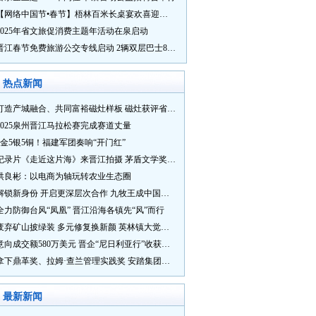
【网络中国节•春节】梧林百米长桌宴欢喜迎新春
2025年省文旅促消费主题年活动在泉启动
晋江春节免费旅游公交专线启动 2辆双层巴士8辆铛铛车带你游
热点新闻
打造产城融合、共同富裕磁灶样板 磁灶获评省级乡村振兴示范乡镇
2025泉州晋江马拉松赛完成赛道丈量
5金5银5铜！福建军团奏响“开门红”
纪录片《走近这片海》来晋江拍摄 茅盾文学奖得主麦家探寻晋江“海海”人生
洪良彬：以电商为轴玩转农业生态圈
解锁新身份 开启更深层次合作 九牧王成中国奥委会官方赞助商
全力防御台风“凤凰” 晋江沿海各镇先“风”而行
废弃矿山披绿装 多元修复换新颜 英林镇大觉山片区废弃矿山生态修复项目通过验收
意向成交额580万美元 晋企“尼日利亚行”收获满满
拿下鼎革奖、拉姆·查兰管理实践奖 安踏集团获企业管理权威奖项
最新新闻