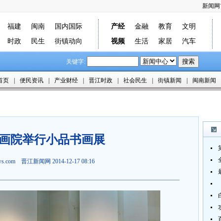
新闻网
福建
闽南
国内国际
产经
金融
教育
文明
时政
民生
街镇动向
视频
生活
家居
汽车
关键字:
首页
|
便民资讯
|
产业财经
|
晋江时政
|
社会民生
|
街镇新闻
|
闽南新闻
画院举行小品书画展
ews.com
晋江新闻网
2014-12-17 08:16