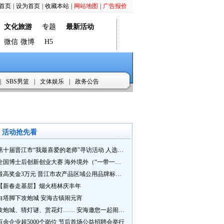
首页
|
设为首页
|
收藏本站
|
网站地图
|
广告报价
文化旅游
专题
最新活动
微信
微博
H5
|
SBS男篮
|
文体娱乐
|
政务公告
活动抢先看
第十届晋江市“我最喜爱的老师”寻访活动 人选推荐火热进行中 快来“秀”您最喜爱的老师
全国博士后创新创业大赛 海外境外（“一带一路”）赛七大赛道等你来战
最高奖金3万元 晋江市农产品区域公用品牌标识Logo及特色农产品包装设计征集活动正式启动
【新春走基层】烟火梧林庆丰年
白塔脚下攻炮城 安海古镇闹元宵
攻炮城、猜灯谜、赏花灯…… 安海邀您一起闹元宵
百余企业超5000个岗位 节后首场公益招聘会举行