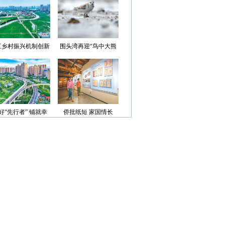
光”首批认定名单
江乡村振兴机制创新
围头湾再迎“鸟中大熊
案例获评省级优秀
猫”
好“先行者” 铺就幸
侨批纸短 家国情长
福路