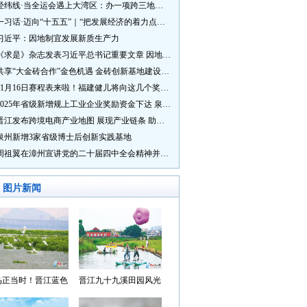
经纬线·当全运会遇上大湾区：办一项跨三地的赛事有多硬核？
一习话·迈向“十五五”｜“把发展经济的着力点放在实体经济上”
习近平：因地制宜发展新质生产力
《求是》杂志发表习近平总书记重要文章 因地制宜发展新质生产力
共享“大金砖合作”金色机遇 金砖创新基地建设成效显著
11月16日赛程表来啦！福建健儿将向这几个奖牌发起冲击→
2025年省级新增规上工业企业奖励资金下达 泉州市获补资金居全省首位
晋江发布跨境电商产业地图 展现产业链条 助力“晋品出海”
泉州新增3家省级博士后创新实践基地
周祖翼在漳州宣讲党的二十届四中全会精神并调研
图片新闻
鸟正当时！晋江蓝色
晋江九十九溪田园风光
湾成候鸟“冬日家园”
入选“世遗泉州·田园风