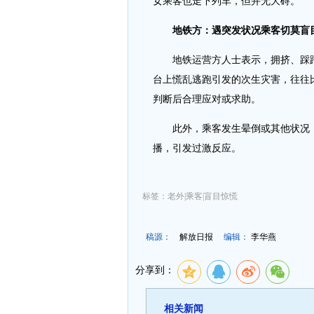
女乘客也走下列车，但并无大碍。
地铁方：遇突发状况乘客切莫盲
地铁运营方人士表示，拥挤、踩
台上慌乱逃跑引发的次生灾害，往往
判断后合理应对或求助。
此外，乘客发生晕倒或其他状况
播，引发过激反应。
标签：老外|乘客|盲目惊慌
稿源：
解放日报
编辑：
李华燕
分享到：
相关新闻