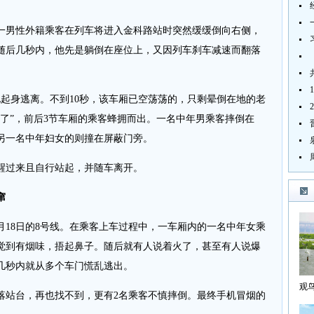
，一男性外籍乘客在列车将进入金科路站时突然缓缓倒向右侧，
随后几秒内，他先是躺倒在座位上，又因列车刹车减速而翻落
地起身逃离。不到10秒，该车厢已空荡荡的，只剩晕倒在地的老
了”，前后3节车厢的乘客蜂拥而出。一名中年男乘客摔倒在
另一名中年妇女的则撞在屏蔽门旁。
醒过来且自行站起，并随车离开。
窜
月18日的8号线。在乘客上车过程中，一车厢内的一名中年女乘
觉到有烟味，捂起鼻子。随后就有人说着火了，甚至有人说爆
几秒内就从多个车门慌乱逃出。
观
落站台，再也找不到，更有2名乘客不慎摔倒。最终手机冒烟的
海