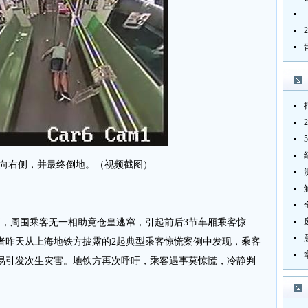
向右侧，并最终倒地。（视频截图）
倒，周围乘客无一相助竟仓皇逃窜，引起前后3节车厢乘客惊
者昨天从上海地铁方披露的2起典型乘客惊慌案例中发现，乘客
易引发次生灾害。地铁方再次呼吁，乘客遇事莫惊慌，冷静判