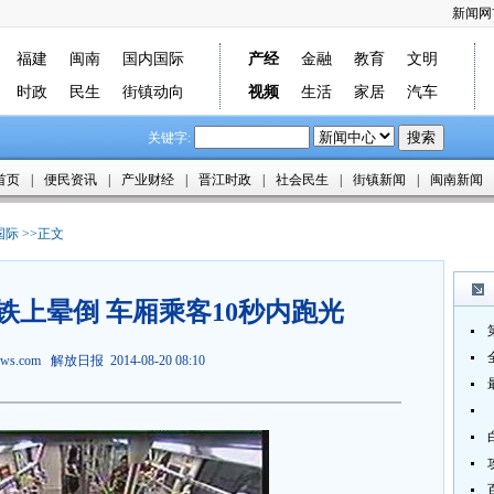
新闻网
福建
闽南
国内国际
产经
金融
教育
文明
时政
民生
街镇动向
视频
生活
家居
汽车
关键字:
首页
|
便民资讯
|
产业财经
|
晋江时政
|
社会民生
|
街镇新闻
|
闽南新闻
国际
>>正文
铁上晕倒 车厢乘客10秒内跑光
news.com 解放日报 2014-08-20 08:10