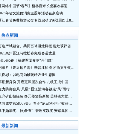
【网络中国节•春节】梧林百米长桌宴欢喜迎新春
2025年省文旅促消费主题年活动在泉启动
晋江春节免费旅游公交专线启动 2辆双层巴士8辆铛铛车带你游
热点新闻
打造产城融合、共同富裕磁灶样板 磁灶获评省级乡村振兴示范乡镇
2025泉州晋江马拉松赛完成赛道丈量
5金5银5铜！福建军团奏响“开门红”
纪录片《走近这片海》来晋江拍摄 茅盾文学奖得主麦家探寻晋江“海海”人生
洪良彬：以电商为轴玩转农业生态圈
解锁新身份 开启更深层次合作 九牧王成中国奥委会官方赞助商
全力防御台风“凤凰” 晋江沿海各镇先“风”而行
废弃矿山披绿装 多元修复换新颜 英林镇大觉山片区废弃矿山生态修复项目通过验收
意向成交额580万美元 晋企“尼日利亚行”收获满满
拿下鼎革奖、拉姆·查兰管理实践奖 安踏集团获企业管理权威奖项
最新新闻