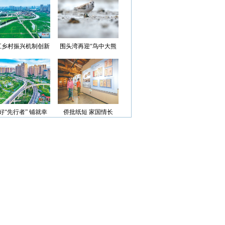
光”首批认定名单
江乡村振兴机制创新
围头湾再迎“鸟中大熊
案例获评省级优秀
猫”
好“先行者” 铺就幸
侨批纸短 家国情长
福路