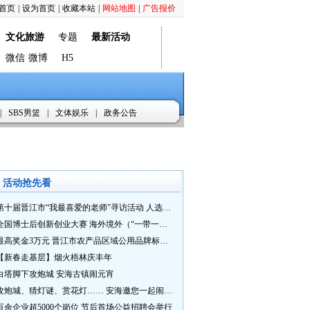
首页
|
设为首页
|
收藏本站
|
网站地图
|
广告报价
文化旅游
专题
最新活动
微信
微博
H5
|
SBS男篮
|
文体娱乐
|
政务公告
活动抢先看
第十届晋江市“我最喜爱的老师”寻访活动 人选推荐火热进行中 快来“秀”您最喜爱的老师
全国博士后创新创业大赛 海外境外（“一带一路”）赛七大赛道等你来战
最高奖金3万元 晋江市农产品区域公用品牌标识Logo及特色农产品包装设计征集活动正式启动
【新春走基层】烟火梧林庆丰年
白塔脚下攻炮城 安海古镇闹元宵
攻炮城、猜灯谜、赏花灯…… 安海邀您一起闹元宵
百余企业超5000个岗位 节后首场公益招聘会举行