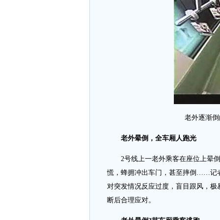
老外逐渐倒
老外晕倒，全车厢人跑光
2号线上一老外乘客在座位上晕
慌，蜂拥冲出车门，甚至摔倒……记
对突发情况反应过度，盲目跟风，极
断后合理应对。