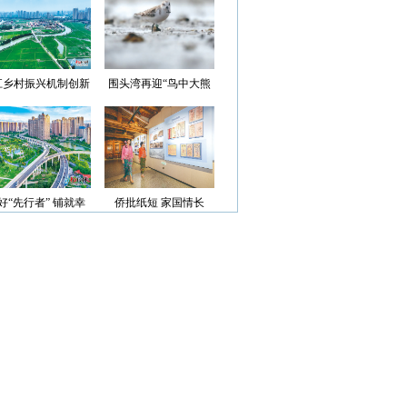
光”首批认定名单
江乡村振兴机制创新
围头湾再迎“鸟中大熊
案例获评省级优秀
猫”
好“先行者” 铺就幸
侨批纸短 家国情长
福路