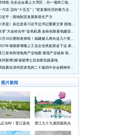
经纬线·当全运会遇上大湾区：办一项跨三地的赛事有多硬核？
一习话·迈向“十五五”｜“把发展经济的着力点放在实体经济上”
习近平：因地制宜发展新质生产力
《求是》杂志发表习近平总书记重要文章 因地制宜发展新质生产力
共享“大金砖合作”金色机遇 金砖创新基地建设成效显著
11月16日赛程表来啦！福建健儿将向这几个奖牌发起冲击→
2025年省级新增规上工业企业奖励资金下达 泉州市获补资金居全省首位
晋江发布跨境电商产业地图 展现产业链条 助力“晋品出海”
泉州新增3家省级博士后创新实践基地
周祖翼在漳州宣讲党的二十届四中全会精神并调研
图片新闻
鸟正当时！晋江蓝色
晋江九十九溪田园风光
湾成候鸟“冬日家园”
入选“世遗泉州·田园风