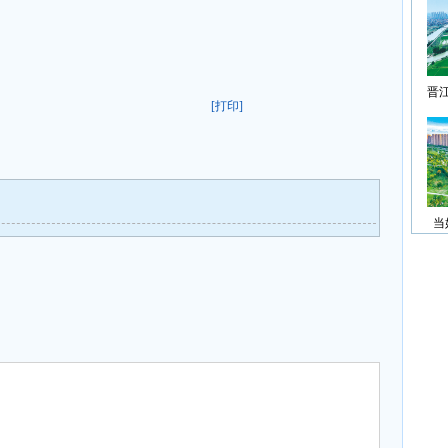
晋
[打印]
当