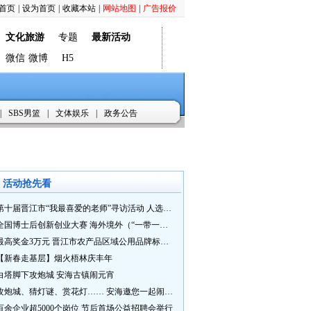
首页
|
设为首页
|
收藏本站
|
网站地图
|
广告报价
文化旅游
专题
最新活动
微信
微博
H5
|
SBS男篮
|
文体娱乐
|
政务公告
活动抢先看
第十届晋江市“我最喜爱的老师”寻访活动 人选推荐火热进行中 快来“秀”您最喜爱的老师
全国博士后创新创业大赛 海外境外（“一带一路”）赛七大赛道等你来战
最高奖金3万元 晋江市农产品区域公用品牌标识Logo及特色农产品包装设计征集活动正式启动
【新春走基层】烟火梧林庆丰年
白塔脚下攻炮城 安海古镇闹元宵
攻炮城、猜灯谜、赏花灯…… 安海邀您一起闹元宵
百余企业超5000个岗位 节后首场公益招聘会举行