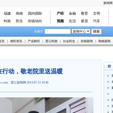
新闻网
福建
闽南
国内国际
产经
金融
教育
文明
时政
民生
街镇动向
视频
生活
家居
汽车
关键字:
首页
|
便民资讯
|
产业财经
|
晋江时政
|
社会民生
|
街镇新闻
|
闽南新闻
在行动，敬老院里送温暖
ews.com
晋江新闻网
2013-07-15 10:46