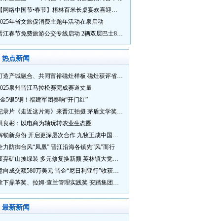
【网络中国节•春节】梧林百米长桌宴欢喜迎新春
2025年省文旅促消费主题年活动在泉启动
晋江春节免费旅游公交专线启动 2辆双层巴士8辆铛铛车带你游
热点新闻
打造产城融合、共同富裕磁灶样板 磁灶获评省级乡村振兴示范乡镇
2025泉州晋江马拉松赛完成赛道丈量
5金5银5铜！福建军团奏响“开门红”
纪录片《走近这片海》来晋江拍摄 茅盾文学奖得主麦家探寻晋江“海海”人生
洪良彬：以电商为轴玩转农业生态圈
解锁新身份 开启更深层次合作 九牧王成中国奥委会官方赞助商
全力防御台风“凤凰” 晋江沿海各镇先“风”而行
废弃矿山披绿装 多元修复换新颜 英林镇大觉山片区废弃矿山生态修复项目通过验收
意向成交额580万美元 晋企“尼日利亚行”收获满满
拿下鼎革奖、拉姆·查兰管理实践奖 安踏集团获企业管理权威奖项
最新新闻